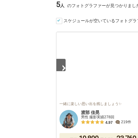
5
人
のフォトグラファーが見つかりまし
スケジュールが空いているフォトグラ
1
/
5
一緒に楽しい思い出を残しましょう✨
渡部 佳晃
男性 撮影実績278回
219件
4.97