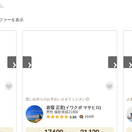
た。
ファーを表示
1
/
5
1
/
思い出作りのお手伝いさせてください😊
人
岩窪 正宏(イワクボ マサヒロ)
男性 撮影実績218回
164件
4.98