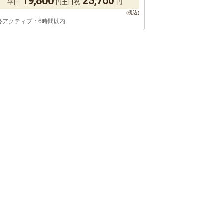
19,800
23,760
平日
円
土日祝
円
終アクティブ：6時間以内