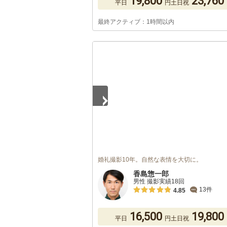
19,800
23,760
平日
円
土日祝
最終アクティブ：1時間以内
1
/
5
婚礼撮影10年。自然な表情を大切に。
香島惣一郎
男性 撮影実績18回
13件
4.85
16,500
19,800
平日
円
土日祝