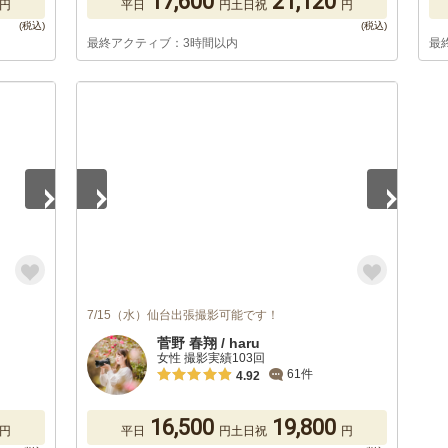
17,600
21,120
円
平日
円
土日祝
円
最終アクティブ：3時間以内
最
1
/
5
7/15（水）仙台出張撮影可能です！
菅野 春翔 / haru
女性 撮影実績103回
61件
4.92
16,500
19,800
円
平日
円
土日祝
円