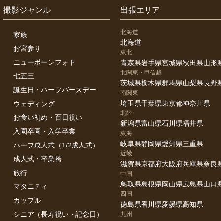
撮影ジャンル
出張エリア
北海道
家族
北海道
お宮参り
東北
ニューボーンフォト
青森県
岩手県
宮城県
秋田県
山形
北関東・甲信越
七五三
茨城県
栃木県
群馬県
山梨県
長野
誕生日・ハーフバースデー
南関東
埼玉県
千葉県
東京都
神奈川県
ウェディング
北陸
お食い初め・百日祝い
新潟県
富山県
石川県
福井県
入園卒園・入学卒業
東海
岐阜県
静岡県
愛知県
三重県
ハーフ成人式（1/2成人式）
近畿
成人式・卒業袴
滋賀県
京都府
大阪府
兵庫県
奈良
旅行
中国
鳥取県
島根県
岡山県
広島県
山口
マタニティ
四国
カップル
徳島県
香川県
愛媛県
高知県
シニア（長寿祝い・記念日）
九州