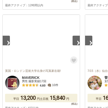
最終アクティブ：12時間以内
最終アクティブ
1
/
5
1
/
5
英国・ロンドン芸術大学出身の写真家在籍!
7/15（水）
MAVERICK
菅
男性 撮影実績17回
女
10件
4.60
13,200
15,840
16
平日
円
土日祝
円
平日