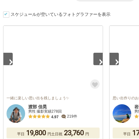
スケジュールが空いているフォトグラファーを表示
1
/
5
1
/
5
一緒に楽しい思い出を残しましょう✨
思い出作りのお
渡部 佳晃
岩
男性 撮影実績278回
男
219件
4.97
19,800
23,760
17
平日
円
土日祝
円
平日