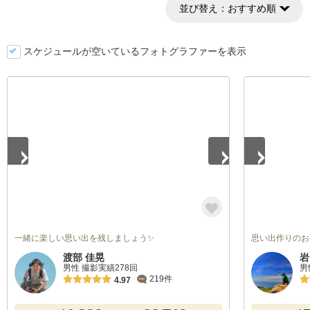
並び替え：
おすすめ順
スケジュールが空いているフォトグラファーを表示
1
/
5
1
/
5
一緒に楽しい思い出を残しましょう✨
思い出作りのお
渡部 佳晃
岩
男性 撮影実績278回
男
219件
4.97