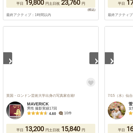
19,800
23,760
17
平日
円
土日祝
円
平日
最終アクティブ：1時間以内
最終アクティブ
1
/
5
1
/
5
英国・ロンドン芸術大学出身の写真家在籍!
7/15（水）
MAVERICK
菅
男性 撮影実績17回
女
10件
4.60
13,200
15,840
16
平日
円
土日祝
円
平日