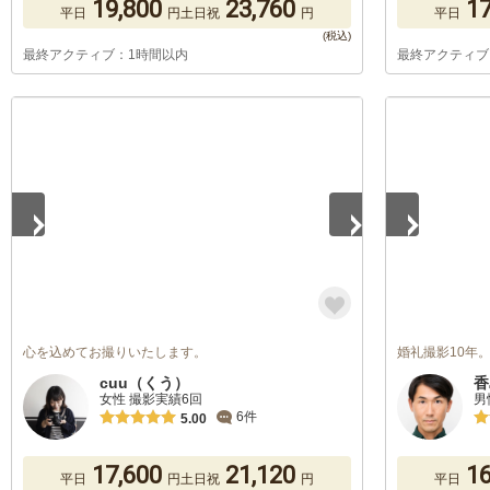
19,800
23,760
17
平日
円
土日祝
円
平日
最終アクティブ：1時間以内
最終アクティブ
1
/
5
1
/
5
心を込めてお撮りいたします。
婚礼撮影10年
cuu（くう）
香
女性 撮影実績6回
男
6件
5.00
17,600
21,120
16
平日
円
土日祝
円
平日