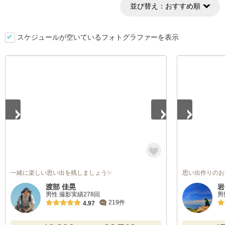
並び替え：
おすすめ順
スケジュールが空いているフォトグラファーを表示
1
/
5
1
/
5
一緒に楽しい思い出を残しましょう✨
思い出作りのお
渡部 佳晃
岩
男性 撮影実績278回
男
219件
4.97