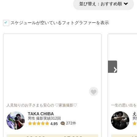
並び替え：
おすすめ順
スケジュールが空いているフォトグラファーを表示
1
/
5
人見知りのお子さまも安心の ♡家族撮影♡
一生の思い出を
TAKA CHIBA
え
男性 撮影実績312回
男
272件
4.95