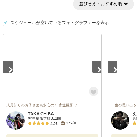
並び替え：
おすすめ順
スケジュールが空いているフォトグラファーを表示
1
/
5
1
/
5
人見知りのお子さまも安心の ♡家族撮影♡
一生の思い出を
TAKA CHIBA
え
男性 撮影実績312回
男
272件
4.95