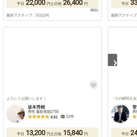
22,000
26,400
33
平日
円
土日祝
円
平日
最終アクティブ：3日以内
最終アクティブ
1
/
5
よろしくお願いします！
「その瞬間を永
坂本秀樹
菅
男性 撮影実績27回
男
22件
4.91
13,200
15,840
24
平日
円
土日祝
円
平日