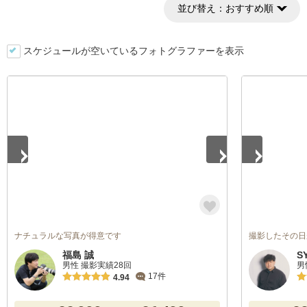
並び替え：
おすすめ順
スケジュールが空いているフォトグラファーを表示
1
/
5
1
/
5
ナチュラルな写真が得意です
撮影したその日
福島 誠
S
男性 撮影実績28回
男
17件
4.94