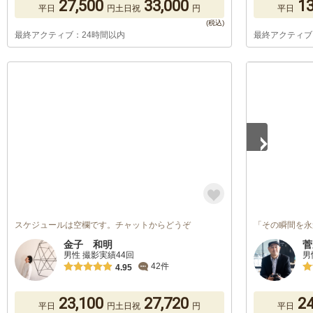
27,500
33,000
13
平日
円
土日祝
円
平日
最終アクティブ：24時間以内
最終アクティブ
1
/
5
スケジュールは空欄です。チャットからどうぞ
「その瞬間を永
金子 和明
菅
男性 撮影実績44回
男
42件
4.95
23,100
27,720
24
平日
円
土日祝
円
平日