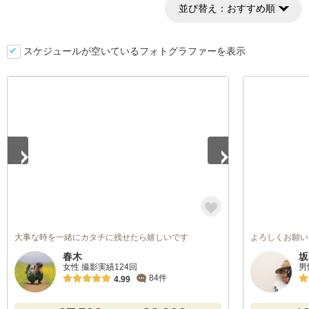
並び替え：
おすすめ順
スケジュールが空いているフォトグラファーを表示
1
/
5
大事な時を一緒にカタチに残せたら嬉しいです
よろしくお願い
春木
坂
女性 撮影実績124回
男
84件
4.99