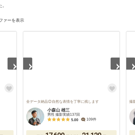
た。
ファーを表示
1
/
5
1
/
全データ納品😊自然な表情を丁寧に残します
撮
小森山 雄三
男性 撮影実績137回
109件
5.00