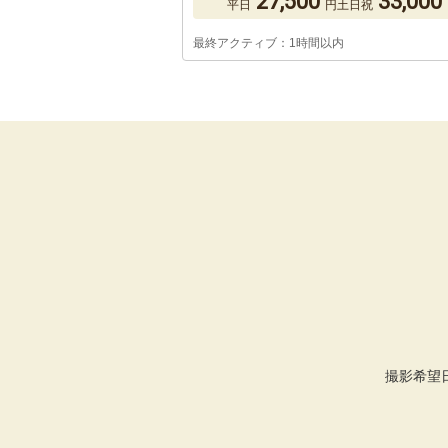
27,500
33,000
平日
円
土日祝
最終アクティブ：1時間以内
撮影希望