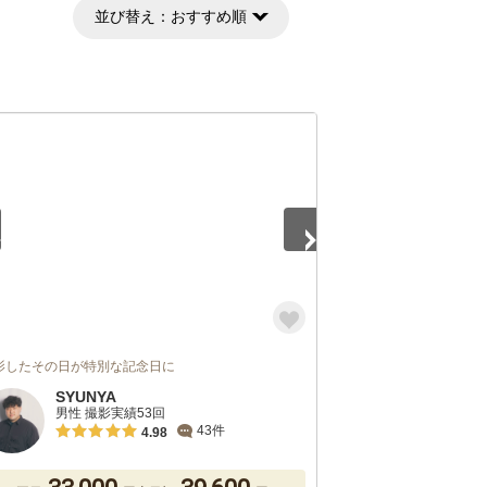
並び替え：
おすすめ順
5
影したその日が特別な記念日に
SYUNYA
男性 撮影実績53回
43件
4.98