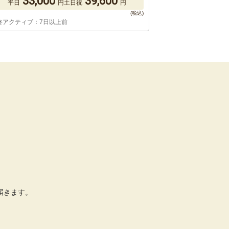
33,000
39,600
平日
円
土日祝
円
終アクティブ：7日以上前
届きます。