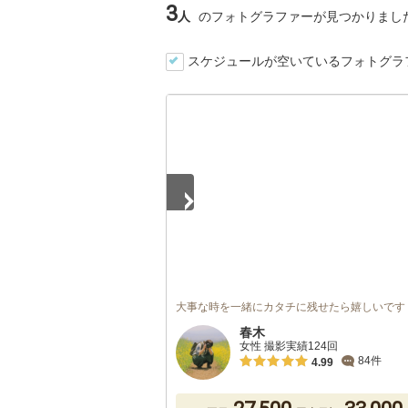
3
人
のフォトグラファーが見つかりまし
スケジュールが空いているフォトグラ
1
/
2
大事な時を一緒にカタチに残せたら嬉しいです
春木
女性 撮影実績124回
84件
4.99