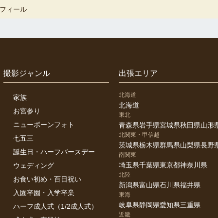
フィール
撮影ジャンル
出張エリア
北海道
家族
北海道
お宮参り
東北
ニューボーンフォト
青森県
岩手県
宮城県
秋田県
山形
北関東・甲信越
七五三
茨城県
栃木県
群馬県
山梨県
長野
誕生日・ハーフバースデー
南関東
埼玉県
千葉県
東京都
神奈川県
ウェディング
北陸
お食い初め・百日祝い
新潟県
富山県
石川県
福井県
入園卒園・入学卒業
東海
岐阜県
静岡県
愛知県
三重県
ハーフ成人式（1/2成人式）
近畿