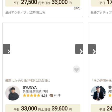
27,500
33,000
17
平日
円
土日祝
円
平日
最終アクティブ：12時間以内
最終アクティブ
1
/
5
1
/
5
撮影したその日が特別な記念日に
「その瞬間を永
SYUNYA
菅
男性 撮影実績53回
男
43件
4.98
33,000
39,600
24
平日
円
土日祝
円
平日