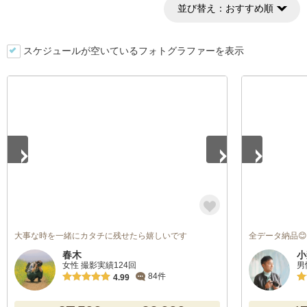
並び替え：
おすすめ順
スケジュールが空いているフォトグラファーを表示
1
/
2
1
/
5
大事な時を一緒にカタチに残せたら嬉しいです
全データ納品
春木
小
女性 撮影実績124回
男
84件
4.99