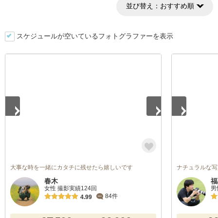
並び替え：
おすすめ順
スケジュールが空いているフォトグラファーを表示
1
/
5
1
/
5
大事な時を一緒にカタチに残せたら嬉しいです
ナチュラルな写
春木
福
女性 撮影実績124回
男
84件
4.99