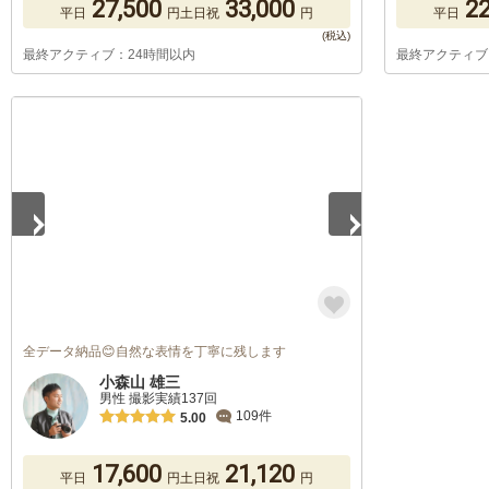
27,500
33,000
22
平日
円
土日祝
円
平日
最終アクティブ：24時間以内
最終アクティブ
1
/
5
全データ納品😊自然な表情を丁寧に残します
小森山 雄三
男性 撮影実績137回
109件
5.00
17,600
21,120
平日
円
土日祝
円