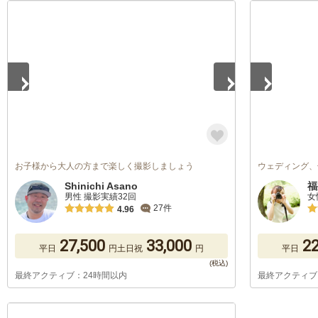
1
/
5
1
/
5
お子様から大人の方まで楽しく撮影しましょう
ウェディング、
Shinichi Asano
福
男性 撮影実績32回
女
27件
4.96
27,500
33,000
22
平日
円
土日祝
円
平日
最終アクティブ：24時間以内
最終アクティブ