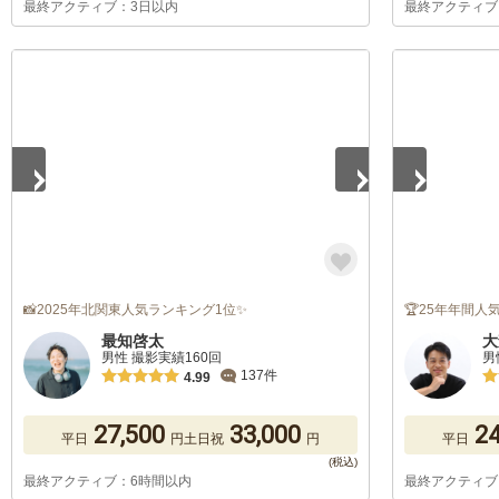
最終アクティブ：3日以内
最終アクティブ
1
/
5
1
/
5
📸2025年北関東人気ランキング1位✨
🏆25年年間人
最知啓太
大
男性 撮影実績160回
男
137件
4.99
27,500
33,000
24
平日
円
土日祝
円
平日
最終アクティブ：6時間以内
最終アクティブ