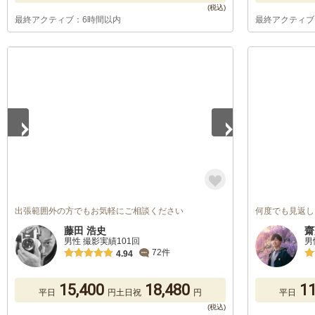
最終アクティブ：6時間以内
最終アクティブ
1
/
2
出張範囲外の方でもお気軽にご相談ください
何度でも見返し
藤田 浩史
齋
男性 撮影実績101回
男
72件
4.94
15,400
18,480
11
平日
円
土日祝
円
平日