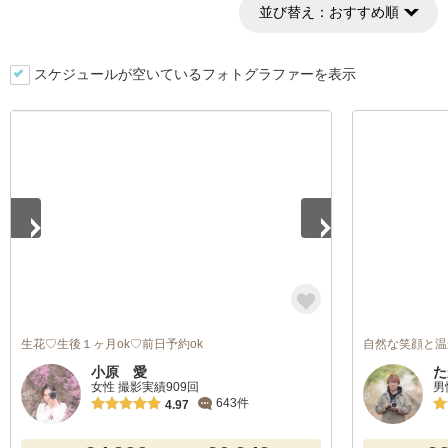
並び替え：
おすすめ順
スケジュールが空いているフォトグラファーを表示
1
/
5
生花♡生後１ヶ月ok♡前日予約ok
自然な笑顔と温
小原 愛
た
女性 撮影実績909回
男
643件
4.97