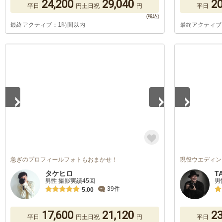
24,200
29,040
20
平日
円
土日祝
円
平日
最終アクティブ：1時間以内
最終アクティブ
1
/
5
1
/
5
急ぎのプロフィールフォトもおまかせ！
現役ウエディン
タケヒロ
T
男性 撮影実績45回
男
39件
5.00
17,600
21,120
23
平日
円
土日祝
円
平日