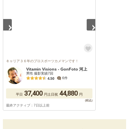
1
/
5
キャリア３６年のプロスポーツカメマンです！
Vitamin Visions - GonFoto 河上
男性 撮影実績7回
6件
4.50
37,400
44,880
平日
円
土日祝
円
最終アクティブ：7日以上前