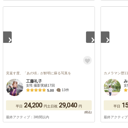
1
/
5
1
/
5
見返す度、「あの頃」が鮮明に蘇る写真を
カメラマン歴11
工藤礼子
み
女性 撮影実績17回
女
13件
5.00
24,200
29,040
15
平日
円
土日祝
円
平日
最終アクティブ：3時間以内
最終アクティブ