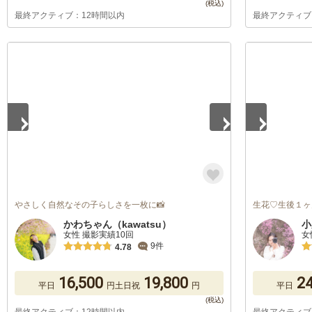
最終アクティブ：12時間以内
最終アクティブ
1
/
5
1
/
5
やさしく自然なその子らしさを一枚に📸
生花♡生後１ヶ
かわちゃん（kawatsu）
女性 撮影実績10回
女
9件
4.78
16,500
19,800
24
平日
円
土日祝
円
平日