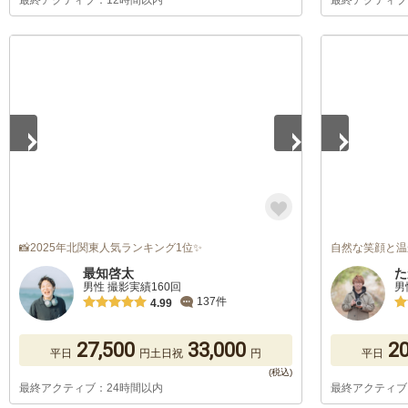
最終アクティブ：12時間以内
最終アクティブ
1
/
5
1
/
5
📸2025年北関東人気ランキング1位✨
自然な笑顔と温
最知啓太
た
男性 撮影実績160回
男
137件
4.99
27,500
33,000
20
平日
円
土日祝
円
平日
最終アクティブ：24時間以内
最終アクティブ