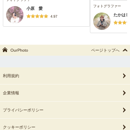
していただき、力を
フォトグラファー
小原 愛
きました。乳児と犬
たかはし
が、ご迷惑もおかけ
4.97
快く寄り添っていた
大変有り難かったで
次の機会もぜひ、た
たいと思いました。
お願い申し上げますm(
OurPhoto
ページトップへ
この度は本当にあり
利用規約
企業情報
プライバシーポリシー
クッキーポリシー