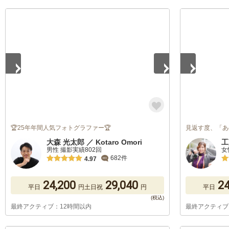
1
/
5
1
/
5
🏆25年年間人気フォトグラファー🏆
見返す度、「あ
大森 光太郎 ／ Kotaro Omori
工
男性 撮影実績802回
女
682件
4.97
24,200
29,040
24
平日
円
土日祝
円
平日
最終アクティブ：12時間以内
最終アクティブ