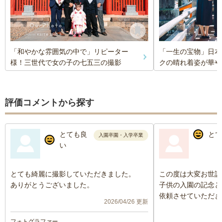
「和やかな雰囲気の中で」リピーター
「一生の宝物」日本
様！三世代で女の子の七五三の撮影
クの晴れ着姿が華や
評価コメントから探す
とても良
とて
入園卒園・入学卒業
い
とても綺麗に撮影していただきました。
この度は大変お世話
ありがとうございました。
子供の入園の記念と
依頼させていただき
2026/04/26 更新
いただく経験が無か
したが、いつも通り
フォトグラファー