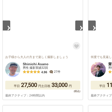
1
/
5
1
/
5
お子様から大人の方まで楽しく撮影しましょう
何度でも見返し
Shinichi Asano
齋
男性 撮影実績32回
男
27件
4.96
27,500
33,000
11
平日
円
土日祝
円
平日
最終アクティブ：24時間以内
最終アクティブ
1
/
5
1
/
5