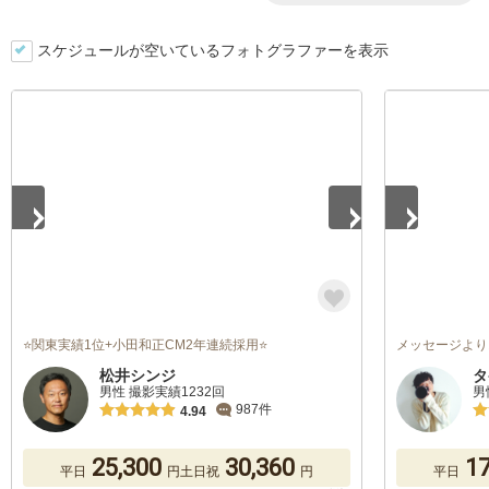
スケジュールが空いているフォトグラファーを表示
1
/
5
1
/
5
⭐関東実績1位+小田和正CM2年連続採用⭐
メッセージより
松井シンジ
タ
男性 撮影実績1232回
男
987件
4.94
25,300
30,360
17
平日
円
土日祝
円
平日