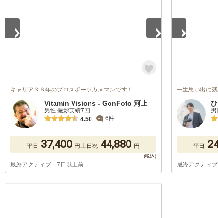
キャリア３６年のプロスポーツカメマンです！
一生思い出に残
Vitamin Visions - GonFoto 河上
ひ
男性 撮影実績7回
男
6件
4.50
37,400
44,880
24
平日
円
土日祝
円
平日
最終アクティブ：7日以上前
最終アクティブ
1
/
5