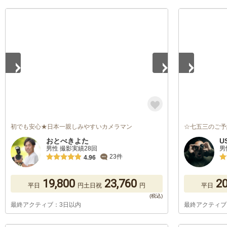
1
/
5
1
/
5
初でも安心★日本一親しみやすいカメラマン
☆七五三のご予
おとべきよた
U
男性 撮影実績28回
男
23件
4.96
19,800
23,760
20
平日
円
土日祝
円
平日
最終アクティブ：3日以内
最終アクティブ