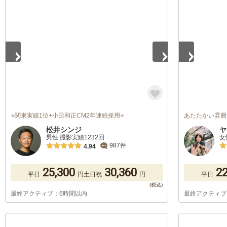
1
/
5
1
/
5
⭐関東実績1位+小田和正CM2年連続採用⭐
あたたかい雰囲
松井シンジ
ヤ
男性 撮影実績1232回
女
987件
4.94
25,300
30,360
22
平日
円
土日祝
円
平日
最終アクティブ：6時間以内
最終アクティブ
1
/
5
1
/
5