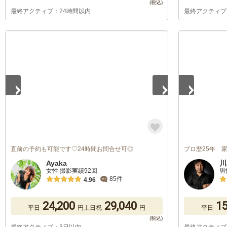
最終アクティブ：24時間以内
最終アクティブ
1
/
5
1
/
5
直前の予約も可能です♡24時間お問合せ可◎
プロ歴25年 
Ayaka
川
女性 撮影実績92回
男
85件
4.96
24,200
29,040
15
平日
円
土日祝
円
平日