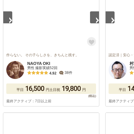
作らない。 その子らしさを、きちんと残す。
認定済｜安心・
NAOYA OKI
村
男性 撮影実績52回
男
38件
4.92
16,500
19,800
14
平日
円
土日祝
円
平日
最終アクティブ：7日以上前
最終アクティブ
1
/
5
1
/
5