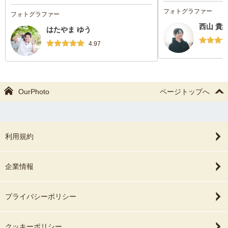
ございます！
体な表情を何度も引き出していただきまし
フォトグラファー
フォトグラファー
た。ありがとうございます。
西山 貴
はたやま ゆう
普段の家族のお出かけでは撮れない３ショ
ットもたくさん撮っていただきとっても嬉
4.97
しいです。
また娘のイベントや節目の際はよろしくお
願いします。
OurPhoto
ページトップへ
利用規約
企業情報
プライバシーポリシー
クッキーポリシー