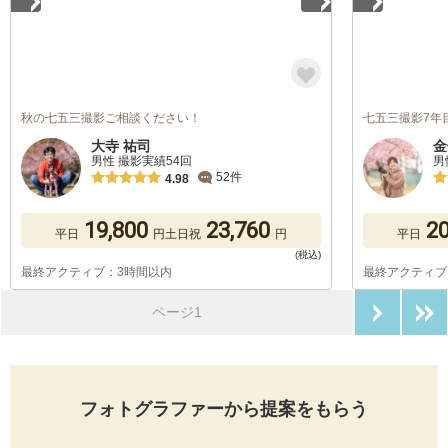
秋の七五三撮影ご相談ください！
七五三撮影7年
大寺 祐司
金
男性 撮影実績54回
男
52件
4.98
19,800
23,760
20
平日
円
土日祝
円
平日
最終アクティブ：3時間以内
最終アクティブ
次のペ
ページ1
フォトグラファーから提案をもらう