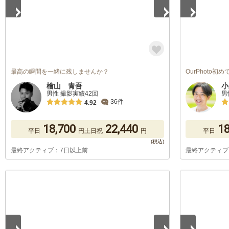
最高の瞬間を一緒に残しませんか？
OurPhoto
檜山 青吾
小
男性 撮影実績42回
男
36件
4.92
18,700
22,440
18
平日
円
土日祝
円
平日
最終アクティブ：7日以上前
最終アクティブ
1
/
5
1
/
5