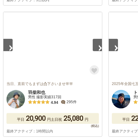
最終アクティブ：3日以内
最終アクティブ
1
/
5
1
/
5
当日、直前でもまずは📩下さいませ🌸🌸
2025年全国
羽柴和也
ト
男性 撮影実績317回
男
295件
4.94
20,900
25,080
22
平日
円
土日祝
円
平日
最終アクティブ：1時間以内
最終アクティブ