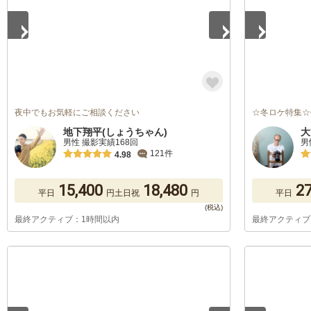
夜中でもお気軽にご相談ください
☆冬ロケ特集☆
地下翔平(しょうちゃん)
大
男性 撮影実績168回
男
121件
4.98
15,400
18,480
27
平日
円
土日祝
円
平日
最終アクティブ：1時間以内
最終アクティブ
1
/
4
1
/
5