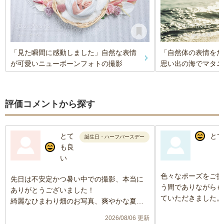
「見た瞬間に感動しました」自然な表情
「自然体の表情をた
が可愛いニューボーンフォトの撮影
思い出の海でマタニ
評価コメントから探す
とて
とて
誕生日・ハーフバースデー
も良
い
色々なポーズをご提
先日は不安定かつ暑い中での撮影、本当に
う間でありながらも
ありがとうございました！
ていただきました。
綺麗なひまわり畑のお写真、爽やかな夏を
仕上がりの写真もと
感じられてとっても素敵です。
2026/08/06 更新
い出を残すことがで
弾ける笑顔の写真がたくさんで、娘の自然