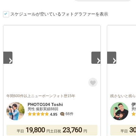
スケジュールが空いているフォトグラファーを表示
1
/
5
1
/
5
年間600件以上ニューボーンフォト歴15年
残さないと残ら
PHOTO104 Toshi
伊
男性 撮影実績88回
男
66件
4.95
19,800
23,760
30
平日
円
土日祝
円
平日