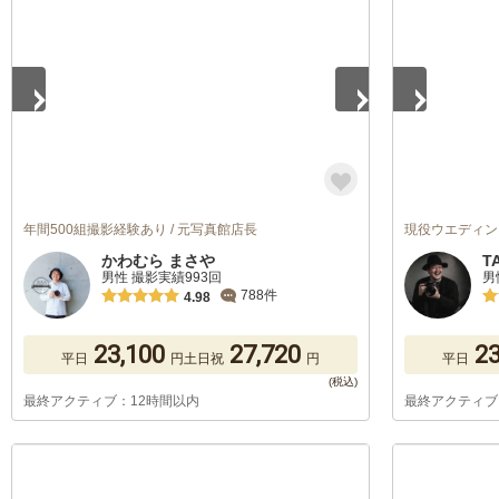
年間500組撮影経験あり / 元写真館店長
現役ウエディン
かわむら まさや
T
男性 撮影実績993回
男
788件
4.98
23,100
27,720
23
平日
円
土日祝
円
平日
最終アクティブ：12時間以内
最終アクティブ
1
/
5
1
/
5