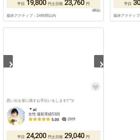
19,800
23,760
30
平日
円
土日祝
円
平日
最終アクティブ：24時間以内
最終アクティブ
1
/
5
思い出を形に残すお手伝いをします(^^)/
＊ai
女性 撮影実績53回
28件
5.00
24,200
29,040
平日
円
土日祝
円