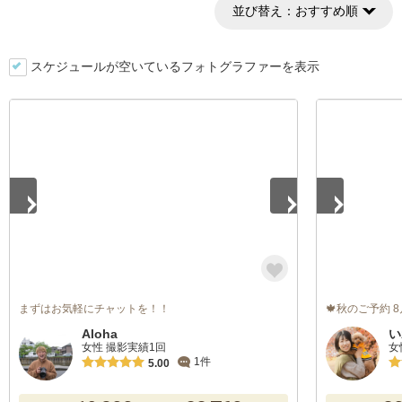
並び替え：
おすすめ順
スケジュールが空いているフォトグラファーを表示
1
/
5
1
/
5
まずはお気軽にチャットを！！
🍁秋のご予約 
Aloha
い
女性 撮影実績1回
女
1件
5.00