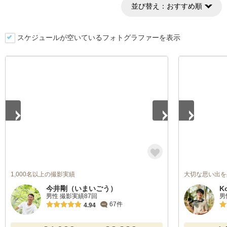
並び替え：
おすすめ順
スケジュールが空いているフォトグラファーを表示
1
/
5
1
/
5
1,000名以上の撮影実績
大切な思い出を
今井剛（いまいごう）
K
男性 撮影実績87回
男
67件
4.94