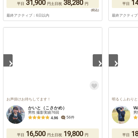
31,900
38,280
14
平日
円
土日祝
円
平日
最終アクティブ：6日以内
最終アクティブ
1
/
5
1
/
5
お声掛けお待ちしてます！
明るくふわりと
かいと（こさかめ）
W
男性 撮影実績76回
男
56件
4.96
16,500
19,800
18
平日
円
土日祝
円
平日