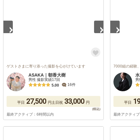
1
/
3
1
/
5
ゲストさまに寄り添った撮影を心がけています
7000組の経
ASAKA｜朝香大樹
水
男性 撮影実績17回
男
16件
5.00
27,500
33,000
19
平日
円
土日祝
円
平日
最終アクティブ：6時間以内
最終アクティブ
1
/
3
1
/
5