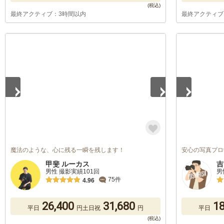
最終アクティブ：3時間以内
最終アクティブ
1
/
5
1
/
2
魔法のような、心に残る一瞬を残します！
安心の写真プロ
甲斐 ルーカス
吉
男性 撮影実績101回
男
75件
4.96
26,400
31,680
18
平日
円
土日祝
円
平日