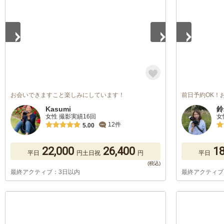
お会いできますこと楽しみにしています！
前日予約OK！
Kasumi
鈴
女性 撮影実績16回
女
12件
5.00
22,000
26,400
18
平日
円
土日祝
円
平日
最終アクティブ：3日以内
最終アクティブ
1
/
5
1
/
5