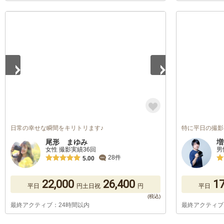
1
/
4
日常の幸せな瞬間をキリトリます♪
特に平日の撮影
尾形 まゆみ
増
女性 撮影実績36回
男
28件
5.00
22,000
26,400
17
平日
円
土日祝
円
平日
最終アクティブ：24時間以内
最終アクティブ