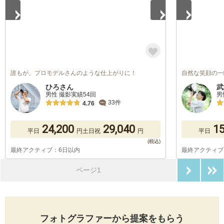
誰もが、プロモデルさんのような仕上がりに！
自然な笑顔の一
ひろさん
武
男性 撮影実績54回
男
33件
4.76
24,200
29,040
15
平日
円
土日祝
円
平日
最終アクティブ：6日以内
最終アクティブ
次のペ
ページ1
フォトグラファーから提案をもらう