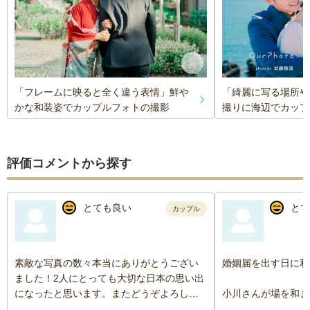
「フレームに映ると全く違う表情」鮮や
「綺麗に写る場所や
かな和装姿でカップルフォトの撮影
撮りに海辺でカップ
評価コメントから探す
とても良い
とて
カップル
素敵な写真の数々本当にありがとうござい
婚姻届を出す日に利
ました！2人にとっても大切な日本の思い出
になったと思います。またどうぞよろしく
小川さんが場を和ま
お願いします！
全部の写真が素晴ら