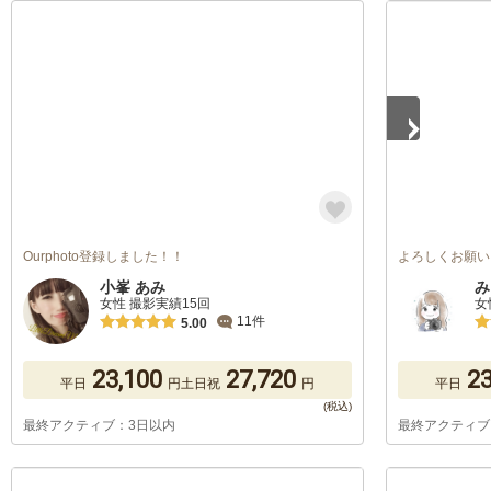
1
/
5
Ourphoto登録しました！！
よろしくお願い
小峯 あみ
み
女性 撮影実績15回
女
11件
5.00
23,100
27,720
23
平日
円
土日祝
円
平日
最終アクティブ：3日以内
最終アクティブ