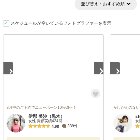
並び替え：
おすすめ順
スケジュールが空いているフォトグラファーを表示
1
/
2
1
/
3
8月中のご予約でニューボーン10%OFF！
かけがえのない
伊那 美沙（黒木）
s
女性 撮影実績424回
女
339件
4.98