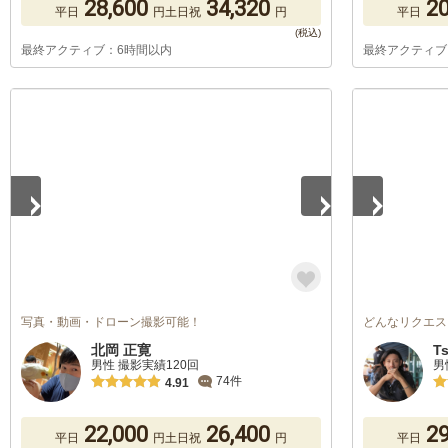
28,600
34,320
20
平日
円
土日祝
円
平日
最終アクティブ：6時間以内
最終アクティブ
1
/
4
1
/
4
写真・動画・ドローン撮影可能！
どんなリクエス
北岡 正寛
T
男性 撮影実績120回
男
74件
4.91
22,000
26,400
29
平日
円
土日祝
円
平日