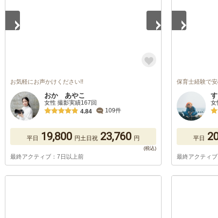
お気軽にお声かけください!!
保育士経験で安
おか あやこ
す
女性 撮影実績167回
女
109件
4.84
19,800
23,760
20
平日
円
土日祝
円
平日
最終アクティブ：7日以上前
最終アクティブ
1
/
5
1
/
5