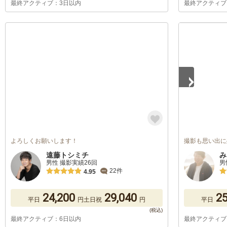
最終アクティブ：3日以内
最終アクティブ
1
/
5
よろしくお願いします！
撮影も思い出に
遠藤トシミチ
み
男性 撮影実績26回
男
22件
4.95
24,200
29,040
25
平日
円
土日祝
円
平日
最終アクティブ：6日以内
最終アクティブ