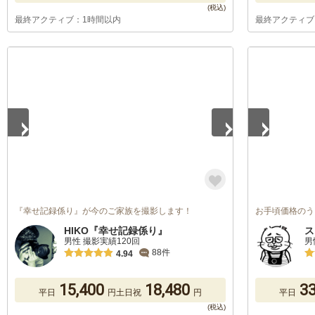
最終アクティブ：1時間以内
最終アクティブ
1
/
4
1
/
2
『幸せ記録係り』が今のご家族を撮影します！
お手頃価格のう
HIKO『幸せ記録係り』
ス
男性 撮影実績120回
男
88件
4.94
15,400
18,480
33
平日
円
土日祝
円
平日