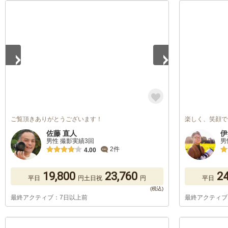
1
/
5
ご覧頂きありがとうございます！
楽しく、笑顔で
佐藤 直人
伊
男性 撮影実績3回
男
2件
4.00
19,800
23,760
24
平日
円
土日祝
円
平日
最終アクティブ：7日以上前
最終アクティブ