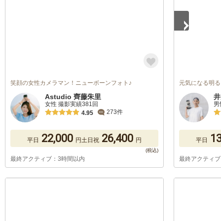
笑顔の女性カメラマン！ニューボーンフォト♪
元気になる明る
Astudio 齊藤朱里
井
女性 撮影実績381回
男
273件
4.95
22,000
26,400
13
平日
円
土日祝
円
平日
最終アクティブ：3時間以内
最終アクティブ
1
/
5
1
/
5