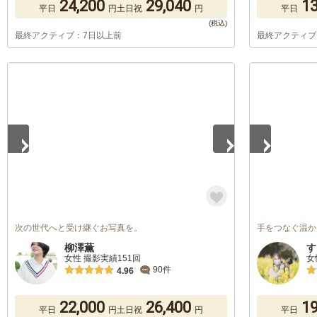
24,200
29,040
13
平日
円
土日祝
円
平日
最終アクティブ：7日以上前
最終アクティブ
1
/
2
1
/
3
次の世代へと受け継ぐお写真を。
手をつなぐ温か
柳澤薫
す
女性 撮影実績151回
女
90件
4.96
22,000
26,400
19
平日
円
土日祝
円
平日