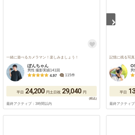
一緒に遊べるカメラマン！楽しみましょう！
記憶に残る写真
ぽんちゃん
O
男性 撮影実績141回
男
115件
4.97
24,200
29,040
13
平日
円
土日祝
円
平日
最終アクティブ：3時間以内
最終アクティブ
1
/
5