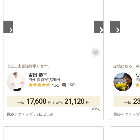
1
/
3
1
/
2
七五三出張撮影承ります。
記憶に残る一枚
吉田 恭平
な
男性 撮影実績26回
男
23件
4.61
17,600
21,120
23
平日
円
土日祝
円
平日
最終アクティブ：7日以上前
最終アクティブ
1
/
3