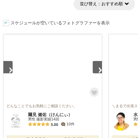
並び替え：
おすすめ順
スケジュールが空いているフォトグラファーを表示
1
/
5
どんなことでもお気軽にご相談ください。
＼まるで出張ス
爾見 健佑（けんにぃ）
水
男性 撮影実績14回
男
10件
5.00