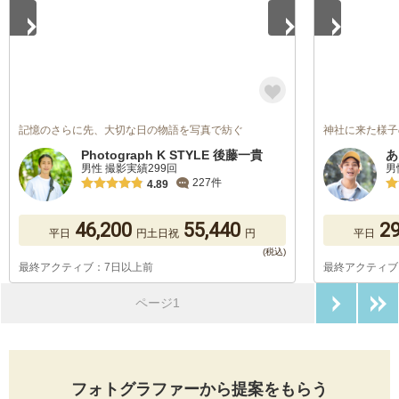
記憶のさらに先、大切な日の物語を写真で紡ぐ
神社に来た様子
Photograph K STYLE 後藤一貴
あ
男性 撮影実績299回
男
227件
4.89
46,200
55,440
29
平日
円
土日祝
円
平日
最終アクティブ：7日以上前
最終アクティブ
次のペ
ページ1
フォトグラファーから提案をもらう