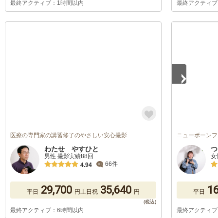
最終アクティブ：1時間以内
最終アクティブ
1
/
5
医療の専門家の講習修了のやさしい安心撮影
ニューボーンフ
わたせ やすひと
つ
男性 撮影実績88回
女
66件
4.94
29,700
35,640
16
平日
円
土日祝
円
平日
最終アクティブ：6時間以内
最終アクティブ