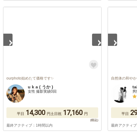
1
/
5
1
/
4
ourphoto始めたて価格です✨
自然体の和やか
u k a ( うか )
ta
女性 撮影実績0回
男
14,300
17,160
29
平日
円
土日祝
円
平日
最終アクティブ：1時間以内
最終アクティブ