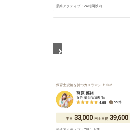
最終アクティブ：24時間以内
1
/
2
保育士資格を持つカメラマン 👩‍🎨🎨
蒲原 菜緒
女性 撮影実績67回
55件
4.95
33,000
39,600
平日
円
土日祝
最終アクティブ：7日以上前