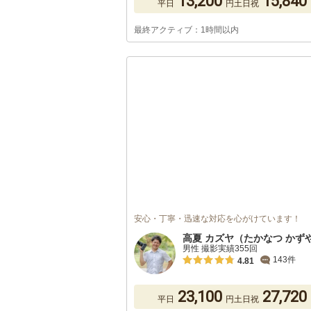
13,200
15,840
平日
円
土日祝
最終アクティブ：1時間以内
安心・丁寧・迅速な対応を心がけています！
高夏 カズヤ（たかなつ かず
男性 撮影実績355回
143件
4.81
23,100
27,720
平日
円
土日祝