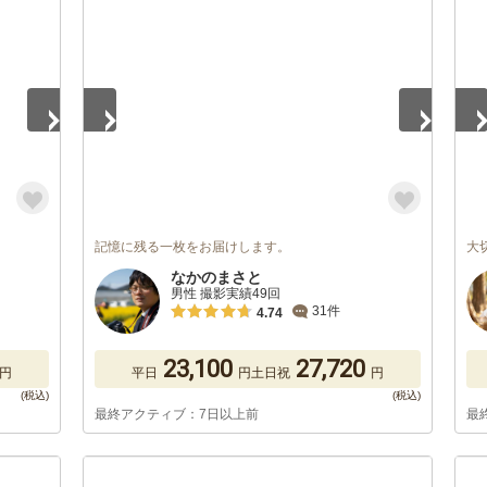
1
/
5
1
/
記憶に残る一枚をお届けします。
大
なかのまさと
男性 撮影実績49回
31件
4.74
23,100
27,720
円
平日
円
土日祝
円
最終アクティブ：7日以上前
最
1
/
5
1
/