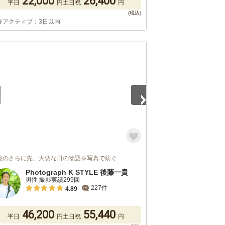
22,000
26,400
平日
円
土日祝
円
終アクティブ：3日以内
5
憶のさらに先、大切な日の物語を写真で紡ぐ
Photograph K STYLE 後藤一貴
男性 撮影実績299回
227件
4.89
46,200
55,440
平日
円
土日祝
円