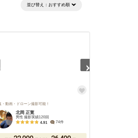
並び替え：
おすすめ順
5
真・動画・ドローン撮影可能！
北岡 正寛
男性 撮影実績120回
74件
4.91