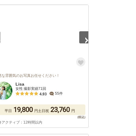
5
然な雰囲気のお写真お任せください！
Lisa
女性 撮影実績71回
55件
4.93
19,800
23,760
平日
円
土日祝
円
終アクティブ：12時間以内