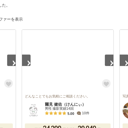
した。
ファーを表示
1
/
3
1
/
どんなことでもお気軽にご相談ください。
写
爾見 健佑（けんにぃ）
男性 撮影実績14回
10件
5.00