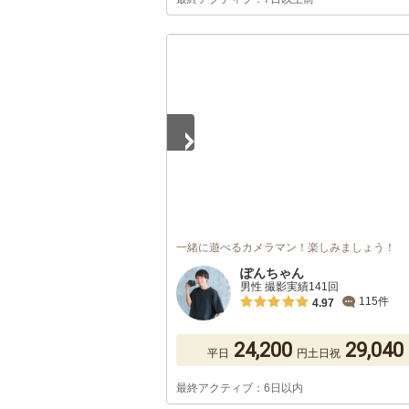
1
/
3
一緒に遊べるカメラマン！楽しみましょう！
ぽんちゃん
男性 撮影実績141回
115件
4.97
24,200
29,040
平日
円
土日祝
最終アクティブ：6日以内