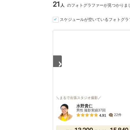
21
人
のフォトグラファーが見つかりま
スケジュールが空いているフォトグラ
1
/
5
＼まるで出張スタジオ撮影／
水野貴仁
男性 撮影実績37回
22件
4.91