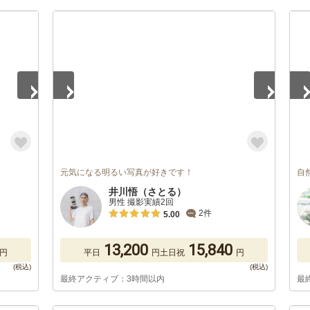
1
/
5
1
/
元気になる明るい写真が好きです！
自
井川悟（さとる）
男性 撮影実績2回
2件
5.00
13,200
15,840
円
平日
円
土日祝
円
最終アクティブ：3時間以内
最