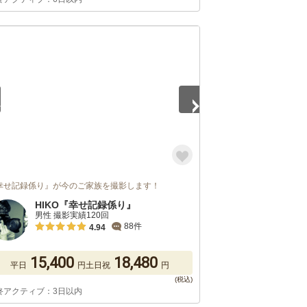
5
幸せ記録係り』が今のご家族を撮影します！
HIKO『幸せ記録係り』
男性 撮影実績120回
88件
4.94
15,400
18,480
平日
円
土日祝
円
終アクティブ：3日以内