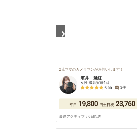
1
/
5
2児ママのカメラマンがお伺いします！
濱井 魅紅
女性 撮影実績4回
3件
5.00
19,800
23,760
平日
円
土日祝
最終アクティブ：6日以内
1
/
5