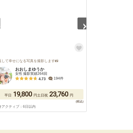
返して幸せになる写真を撮影します📸
おおしまゆうか
女性 撮影実績264回
194件
4.73
19,800
23,760
平日
円
土日祝
円
終アクティブ：6日以内