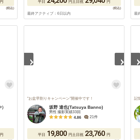
24,200
29,040
円
平日
円
土日祝
円
最終アクティブ：6日以内
最
1
/
5
1
/
"お盆早割りキャンペーン”開催中です！
記
や）
坂野 達也(Tatsuya Banno)
男性 撮影実績33回
21件
4.86
19,800
23,760
円
平日
円
土日祝
円