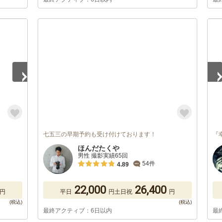
1
/
七五三の早期予約も受け付けております！
『
ほんだたくや
男性 撮影実績65回
54件
4.89
22,000
26,400
円
平日
円
土日祝
円
最終アクティブ：6日以内
最