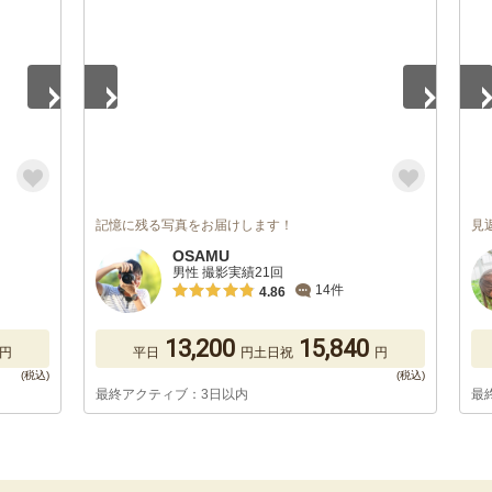
記憶に残る写真をお届けします！
見
OSAMU
男性 撮影実績21回
14件
4.86
13,200
15,840
円
平日
円
土日祝
円
最終アクティブ：3日以内
最