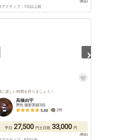
終アクティブ：7日以上前
5
緒に楽しい時間を作りましょう！
高橋由宇
男性 撮影実績3回
2件
5.00
27,500
33,000
平日
円
土日祝
円
終アクティブ：6日以内