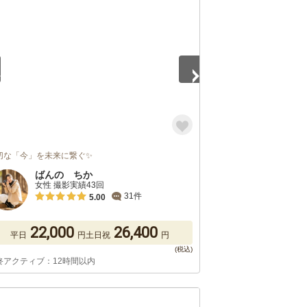
5
切な「今」を未来に繋ぐ✨
ばんの ちか
女性 撮影実績43回
31件
5.00
22,000
26,400
平日
円
土日祝
円
終アクティブ：12時間以内
5