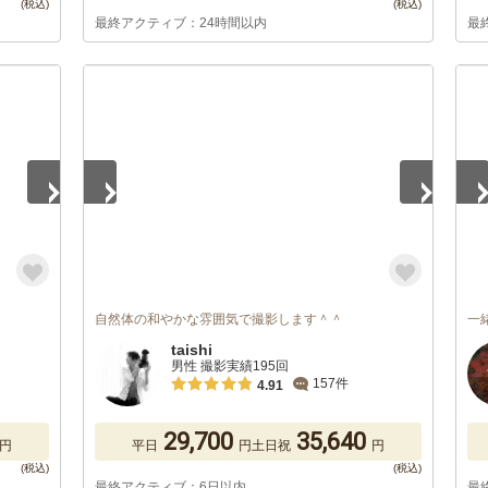
最終アクティブ：24時間以内
最
1
/
2
1
/
自然体の和やかな雰囲気で撮影します＾＾
一
taishi
男性 撮影実績195回
157件
4.91
29,700
35,640
円
平日
円
土日祝
円
最終アクティブ：6日以内
最