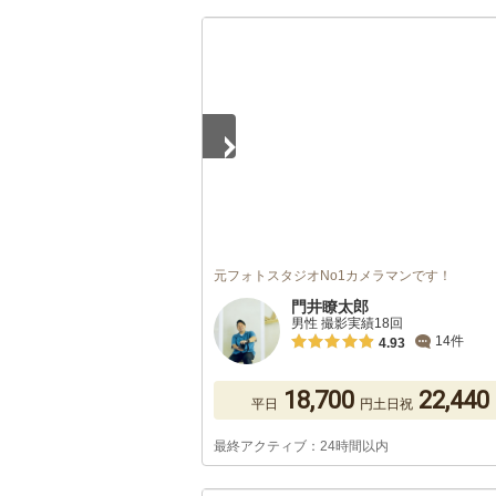
1
/
4
元フォトスタジオNo1カメラマンです！
門井瞭太郎
男性 撮影実績18回
14件
4.93
18,700
22,440
平日
円
土日祝
最終アクティブ：24時間以内