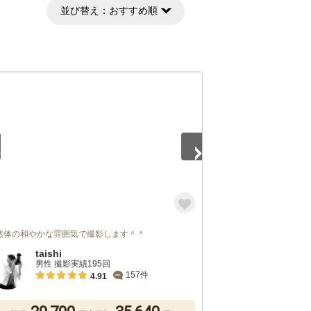
並び替え：
おすすめ順
2
然体の和やかな雰囲気で撮影します＾＾
taishi
男性 撮影実績195回
157件
4.91