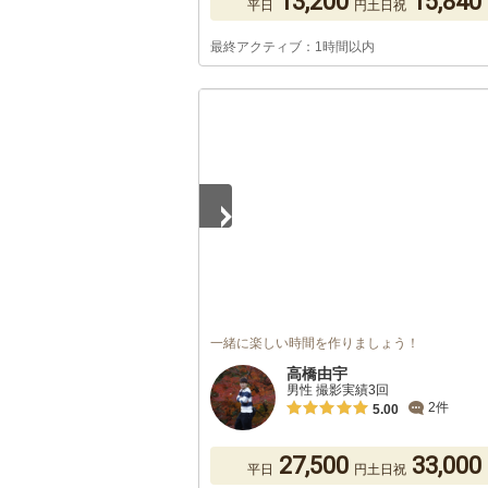
13,200
15,840
平日
円
土日祝
最終アクティブ：1時間以内
1
/
5
一緒に楽しい時間を作りましょう！
高橋由宇
男性 撮影実績3回
2件
5.00
27,500
33,000
平日
円
土日祝