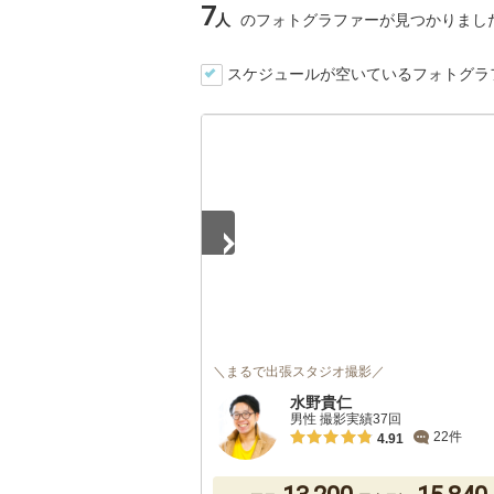
7
人
のフォトグラファーが見つかりまし
スケジュールが空いているフォトグラ
1
/
5
＼まるで出張スタジオ撮影／
水野貴仁
男性 撮影実績37回
22件
4.91