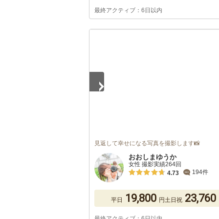
最終アクティブ：6日以内
1
/
5
見返して幸せになる写真を撮影します📸
おおしまゆうか
女性 撮影実績264回
194件
4.73
19,800
23,760
平日
円
土日祝
最終アクティブ：6日以内