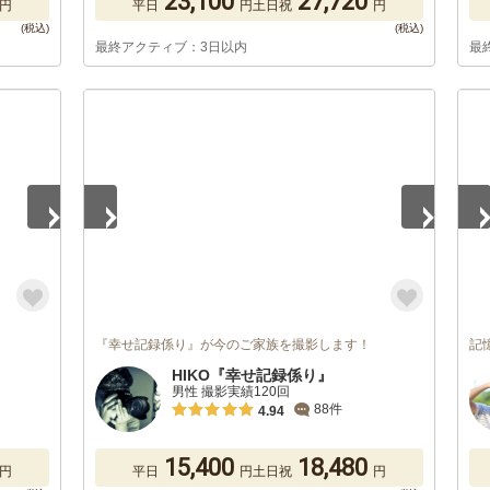
23,100
27,720
円
平日
円
土日祝
円
最終アクティブ：3日以内
最
1
/
5
1
/
『幸せ記録係り』が今のご家族を撮影します！
記
HIKO『幸せ記録係り』
男性 撮影実績120回
88件
4.94
15,400
18,480
円
平日
円
土日祝
円