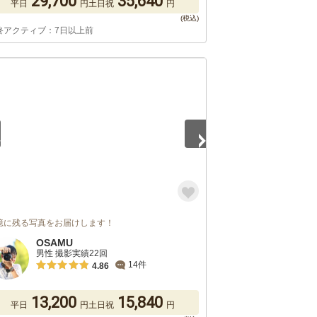
29,700
35,640
平日
円
土日祝
円
終アクティブ：7日以上前
5
憶に残る写真をお届けします！
OSAMU
男性 撮影実績22回
14件
4.86
13,200
15,840
平日
円
土日祝
円