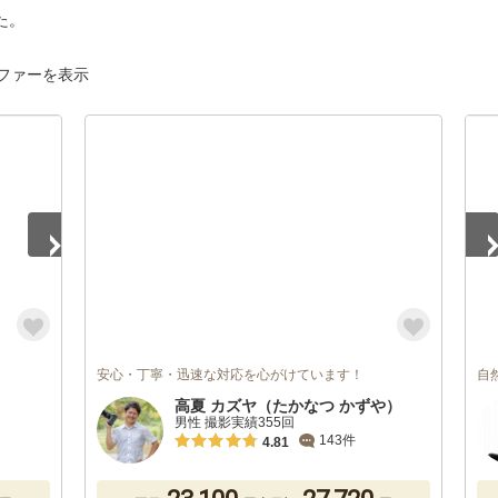
た。
ファーを表示
1
/
安心・丁寧・迅速な対応を心がけています！
自
高夏 カズヤ（たかなつ かずや）
男性 撮影実績355回
143件
4.81