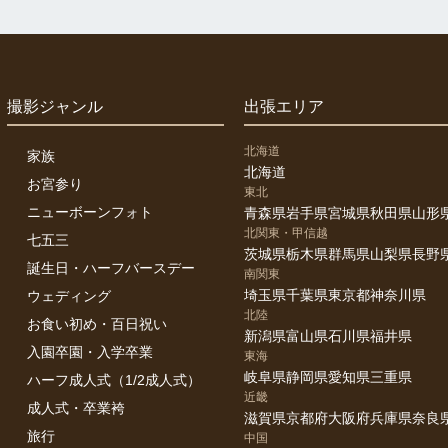
撮影ジャンル
出張エリア
北海道
家族
北海道
お宮参り
東北
ニューボーンフォト
青森県
岩手県
宮城県
秋田県
山形
北関東・甲信越
七五三
茨城県
栃木県
群馬県
山梨県
長野
誕生日・ハーフバースデー
南関東
埼玉県
千葉県
東京都
神奈川県
ウェディング
北陸
お食い初め・百日祝い
新潟県
富山県
石川県
福井県
入園卒園・入学卒業
東海
岐阜県
静岡県
愛知県
三重県
ハーフ成人式（1/2成人式）
近畿
成人式・卒業袴
滋賀県
京都府
大阪府
兵庫県
奈良
旅行
中国