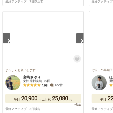
最終アクティブ：7日以上前
最終アクティブ
1
/
3
よろしくお願いします！
七五三の早期予
宮崎さゆり
ほ
女性 撮影実績149回
男
122件
4.98
20,900
25,080
22
平日
円
土日祝
円
平日
最終アクティブ：3日以内
最終アクティブ