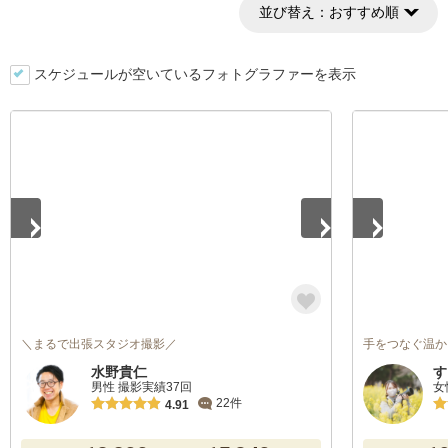
並び替え：
おすすめ順
スケジュールが空いているフォトグラファーを表示
1
/
5
1
/
5
＼まるで出張スタジオ撮影／
手をつなぐ温か
水野貴仁
す
男性 撮影実績37回
女
22件
4.91