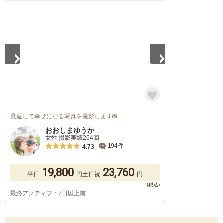
1
/
5
見返して幸せになる写真を撮影します📸
おおしまゆうか
女性 撮影実績264回
194件
4.73
19,800
23,760
平日
円
土日祝
円
最終アクティブ：7日以上前