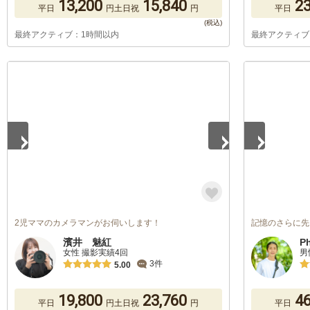
13,200
15,840
23
平日
円
土日祝
円
平日
最終アクティブ：1時間以内
最終アクティブ
1
/
5
1
/
3
2児ママのカメラマンがお伺いします！
記憶のさらに先
濱井 魅紅
P
女性 撮影実績4回
男
3件
5.00
19,800
23,760
46
平日
円
土日祝
円
平日