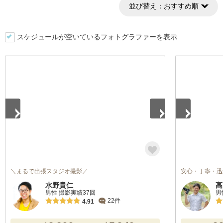
並び替え：
おすすめ順
スケジュールが空いているフォトグラファーを表示
1
/
5
1
/
4
＼まるで出張スタジオ撮影／
安心・丁寧・迅
水野貴仁
高
男性 撮影実績37回
男
22件
4.91