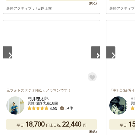
最終アクティブ：7日以上前
最終アクティブ
1
/
4
1
/
5
元フォトスタジオNo1カメラマンです！
『幸せ記録係り
門井瞭太郎
H
男性 撮影実績18回
男
14件
4.93
18,700
22,440
15
平日
円
土日祝
円
平日