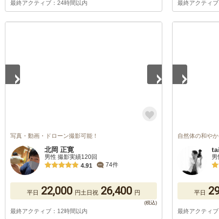
最終アクティブ：24時間以内
最終アクティブ
1
/
5
1
/
5
写真・動画・ドローン撮影可能！
自然体の和やか
北岡 正寛
ta
男性 撮影実績120回
男
74件
4.91
22,000
26,400
29
平日
円
土日祝
円
平日
最終アクティブ：12時間以内
最終アクティブ