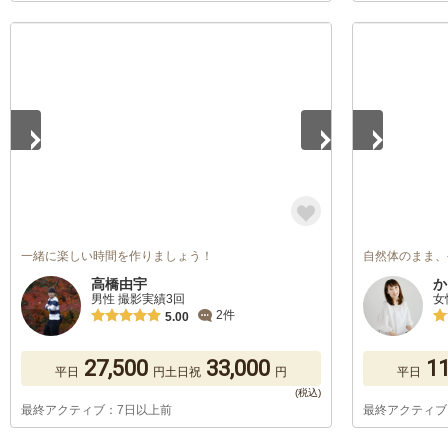
1
/
5
1
/
5
一緒に楽しい時間を作りましょう！
自然体のまま、
高橋由宇
か
男性 撮影実績3回
女
2件
5.00
27,500
33,000
11
平日
円
土日祝
円
平日
最終アクティブ：7日以上前
最終アクティブ