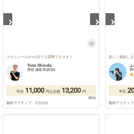
スケジュールが×の日でも調整できます！
楽しく撮影しま
Yota Shioda
ふ
男性 撮影実績0回
男
11,000
13,200
20
平日
円
土日祝
円
平日
最終アクティブ：3日以内
最終アクティブ
1
/
3