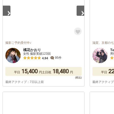
撮影ご予約受付中♪
滋賀、京都の七
橘花かおり
Te
女性 撮影実績123回
男
95件
4.94
15,400
18,480
22
平日
円
土日祝
円
平日
最終アクティブ：7日以上前
最終アクティブ
1
/
5
1
/
5