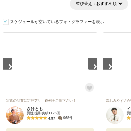
並び替え：
おすすめ順
スケジュールが空いているフォトグラファーを表示
1
/
5
1
/
5
写真の品質に定評アリ！作例をご覧下さい！
親しみやすさが
さけとも
イ
男性 撮影実績1126回
男
968件
4.97