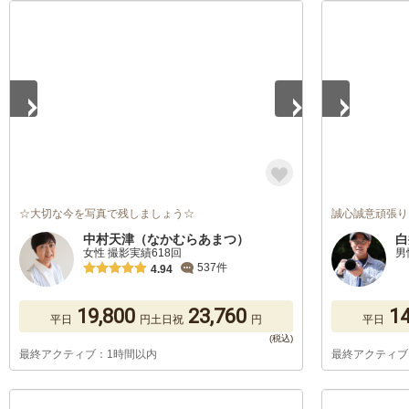
1
/
3
1
/
5
☆大切な今を写真で残しましょう☆
誠心誠意頑張り
中村天津（なかむらあまつ）
白
女性 撮影実績618回
男
537件
4.94
19,800
23,760
14
平日
円
土日祝
円
平日
最終アクティブ：1時間以内
最終アクティブ