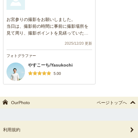
お宮参りの撮影をお願いしました。
当日は、撮影前の時間に事前に撮影場所を
見て周り、撮影ポイントを見繕っていただ
いたおかげで、混雑するシーズンでもスム
2025/12/20 更新
ーズに撮影することができてとても良かっ
たです。
フォトグラファー
とても良い距離感で撮っていただけたの
やすこーち/Yasukochi
で、また機会があればお願いしたいです。
この度はありがとうございました。
5.00
OurPhoto
ページトップへ
利用規約