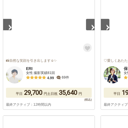
1
/
5
1
/
4
📸自然な笑顔を引き出します☺️✨
♡愛しくあたた
ERI
保
女性 撮影実績81回
女
69件
4.99
29,700
35,640
19
平日
円
土日祝
円
平日
最終アクティブ：12時間以内
最終アクティブ
1
/
5
1
/
2