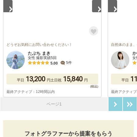
どうぞお気軽にお問い合わせください！
自然体のまま、
たぶち まき
か
女性 撮影実績5回
女
5件
5.00
13,200
15,840
11
平日
円
土日祝
円
平日
最終アクティブ：12時間以内
最終アクティブ
次のペ
ページ1
フォトグラファーから提案をもらう