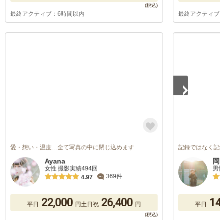
最終アクティブ：6時間以内
最終アクティブ
1
/
5
愛・想い・温度…全て写真の中に閉じ込めます
記録ではなく記
Ayana
岡
女性 撮影実績494回
男
369件
4.97
22,000
26,400
14
平日
円
土日祝
円
平日