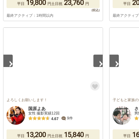
19,800
23,760
20
平日
円
土日祝
円
平日
最終アクティブ：1時間以内
最終アクティブ
1
/
5
1
/
5
よろしくお願いします！
子どもと家族の
国原よあ
さ
女性 撮影実績12回
男
9件
4.67
13,200
15,840
16
平日
円
土日祝
円
平日