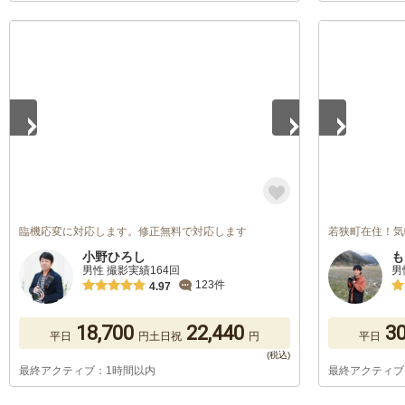
1
/
2
1
/
2
臨機応変に対応します。修正無料で対応します
若狭町在住！気
小野ひろし
も
男性 撮影実績164回
男
123件
4.97
18,700
22,440
30
平日
円
土日祝
円
平日
最終アクティブ：1時間以内
最終アクティブ