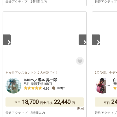
最終アクティブ：24時間以内
最終アクティブ
1
/
5
1
/
2
👩‍女性アシスタントと２人体制です‼️
1位受賞、全デ
ichiro／濱本 昇一郎
白
男性 撮影実績168回
男
109件
4.96
18,700
22,440
24
平日
円
土日祝
円
平日
最終アクティブ：3時間以内
最終アクティブ