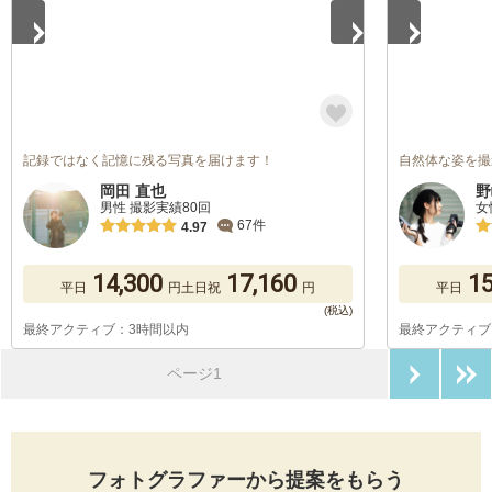
記録ではなく記憶に残る写真を届けます！
自然体な姿を撮
岡田 直也
野
男性 撮影実績80回
女
67件
4.97
14,300
17,160
15
平日
円
土日祝
円
平日
最終アクティブ：3時間以内
最終アクティブ
次のペ
ページ1
フォトグラファーから提案をもらう