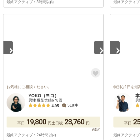
最終アクティブ：3時間以内
最終アクティブ
1
/
5
1
/
5
お気軽にご相談ください。
特別な1日を最
YOKO（ヨコ）
本
男性 撮影実績678回
男
518件
4.95
19,800
23,760
25
平日
円
土日祝
円
平日
最終アクティブ：24時間以内
最終アクティブ