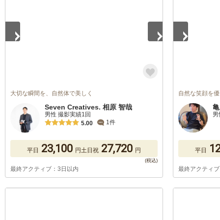
大切な瞬間を、自然体で美しく
自然な笑顔を優
Seven Creatives. 相原 智哉
亀
男性 撮影実績1回
男
1件
5.00
23,100
27,720
12
平日
円
土日祝
円
平日
最終アクティブ：3日以内
最終アクティブ
1
/
5
1
/
5