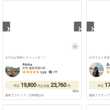
1
/
5
1
/
5
まずはお気軽にチャットを！！
お子さんと友達
Aloha
あ
女性 撮影実績1回
女
1件
5.00
19,800
23,760
17
平日
円
土日祝
円
平日
最終アクティブ：12時間以内
最終アクティブ