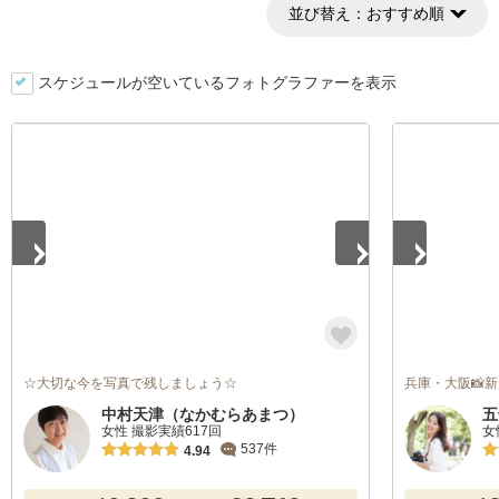
並び替え：
おすすめ順
スケジュールが空いているフォトグラファーを表示
1
/
2
1
/
5
☆大切な今を写真で残しましょう☆
兵庫・大阪📸
中村天津（なかむらあまつ）
五
女性 撮影実績617回
女
537件
4.94