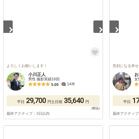
1
/
5
1
/
5
よろしくお願いします！
笑顔になる幸せ
小川正人
お
男性 撮影実績16回
女
14件
5.00
29,700
35,640
17
平日
円
土日祝
円
平日
最終アクティブ：3日以内
最終アクティブ
1
/
5
1
/
5