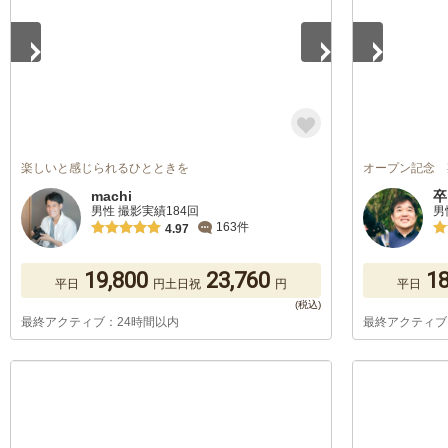
楽しいと感じられるひとときを
オープン記念 
machi
卒
男性 撮影実績184回
男
163件
4.97
19,800
23,760
18
平日
円
土日祝
円
平日
最終アクティブ：24時間以内
最終アクティブ
1
/
5
1
/
4