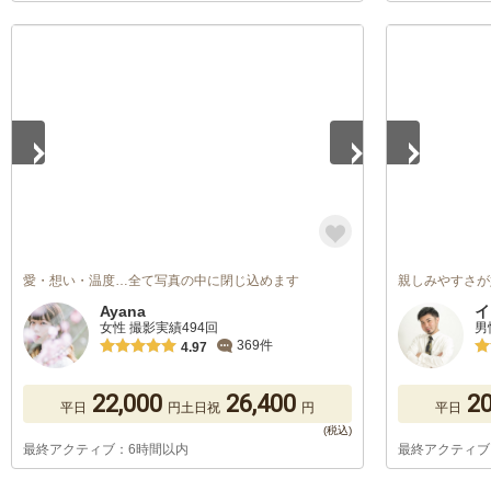
1
/
5
1
/
5
愛・想い・温度…全て写真の中に閉じ込めます
親しみやすさが
Ayana
イ
女性 撮影実績494回
男
369件
4.97
22,000
26,400
20
平日
円
土日祝
円
平日
最終アクティブ：6時間以内
最終アクティブ