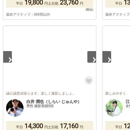
19,800
23,760
13
平日
円
土日祝
円
平日
最終アクティブ：6時間以内
最終アクティブ
1
/
5
1
/
5
誠心誠意頑張ります。楽しく撮影しましょ。
親しみやすく、
白井 潤也（しらい じゅんや）
江
男性 撮影実績0回
女
14,300
17,160
12
平日
円
土日祝
円
平日