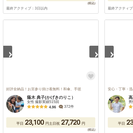
最終アクティブ：3日以内
最終アクティブ
1
/
5
1
/
5
好評全納品！お宮参り掛け着無料！和傘、手毬
安心・丁寧・迅
蔭木 典子(かげきのりこ）
高
女性 撮影実績515回
男
372件
4.96
23,100
27,720
23
平日
円
土日祝
円
平日