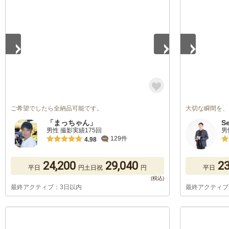
1
/
5
1
/
5
ご希望でしたら全納品可能です。
大切な瞬間を、
「まっちゃん」
S
男性 撮影実績175回
男
129件
4.98
24,200
29,040
23
平日
円
土日祝
円
平日
最終アクティブ：3日以内
最終アクティブ
1
/
5
1
/
5