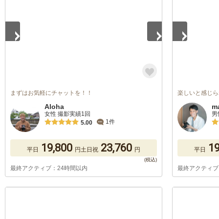
まずはお気軽にチャットを！！
楽しいと感じら
Aloha
m
女性 撮影実績1回
男
1件
5.00
19,800
23,760
19
平日
円
土日祝
円
平日
最終アクティブ：24時間以内
最終アクティブ
1
/
5
1
/
5