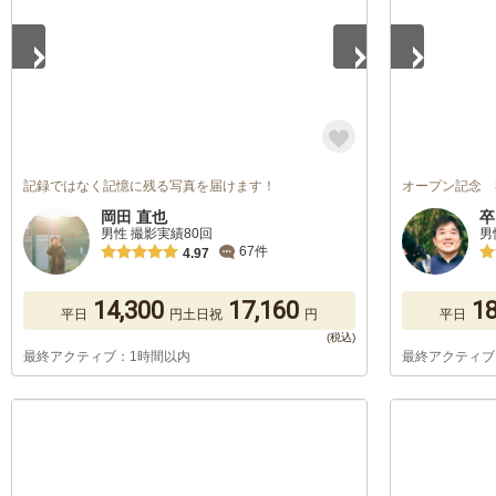
記録ではなく記憶に残る写真を届けます！
オープン記念 
岡田 直也
卒
男性 撮影実績80回
男
67件
4.97
14,300
17,160
18
平日
円
土日祝
円
平日
最終アクティブ：1時間以内
最終アクティブ
1
/
5
1
/
5