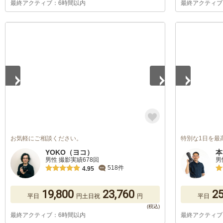
最終アクティブ：6時間以内
最終アクティブ
1
/
5
1
/
5
お気軽にご相談ください。
特別な1日を最
YOKO（ヨコ）
本
男性 撮影実績678回
男
518件
4.95
19,800
23,760
25
平日
円
土日祝
円
平日
最終アクティブ：6時間以内
最終アクティブ