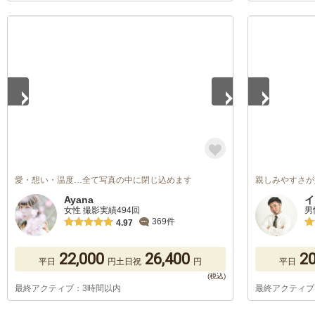
1
/
5
1
/
5
愛・想い・温度…全て写真の中に閉じ込めます
親しみやすさが
Ayana
イ
女性 撮影実績494回
男
369件
4.97
22,000
26,400
20
平日
円
土日祝
円
平日
最終アクティブ：3時間以内
最終アクティブ