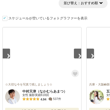
並び替え：
おすすめ順
スケジュールが空いているフォトグラファーを表示
1
/
2
1
/
5
☆大切な今を写真で残しましょう☆
兵庫・大阪📸
中村天津（なかむらあまつ）
五
女性 撮影実績618回
女
537件
4.94