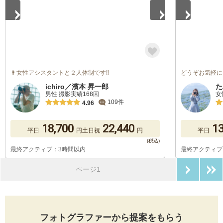
👩‍女性アシスタントと２人体制です‼️
どうぞお気軽に
ichiro／濱本 昇一郎
た
男性 撮影実績168回
女
109件
4.96
18,700
22,440
13
平日
円
土日祝
円
平日
最終アクティブ：3時間以内
最終アクティブ
次のペ
ページ1
フォトグラファーから提案をもらう