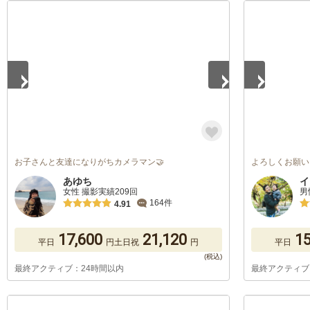
1
/
5
1
/
5
お子さんと友達になりがちカメラマン🤝
よろしくお願い
あゆち
イ
女性 撮影実績209回
男
164件
4.91
17,600
21,120
15
平日
円
土日祝
円
平日
最終アクティブ：24時間以内
最終アクティブ