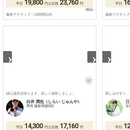
19,800
23,760
16
平日
円
土日祝
円
平日
最終アクティブ：12時間以内
最終アクティブ
1
/
5
1
/
5
誠心誠意頑張ります。楽しく撮影しましょ。
親しみやすく、
白井 潤也（しらい じゅんや）
江
男性 撮影実績0回
女
14,300
17,160
12
平日
円
土日祝
円
平日