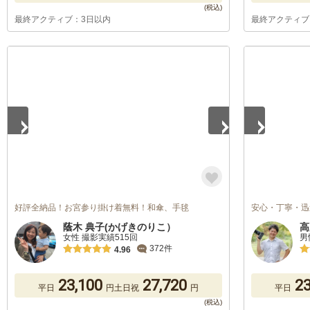
最終アクティブ：3日以内
最終アクティブ
1
/
5
1
/
5
好評全納品！お宮参り掛け着無料！和傘、手毬
安心・丁寧・迅
蔭木 典子(かげきのりこ）
高
女性 撮影実績515回
男
372件
4.96
23,100
27,720
23
平日
円
土日祝
円
平日