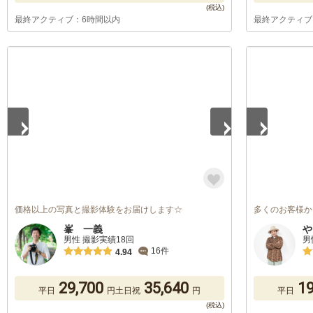
最終アクティブ：6時間以内
最終アクティブ
1
/
3
1
/
5
価格以上の写真と撮影体験をお届けします☆
多くのお客様か
峯 一義
や
男性 撮影実績18回
男
16件
4.94
29,700
35,640
19
平日
円
土日祝
円
平日