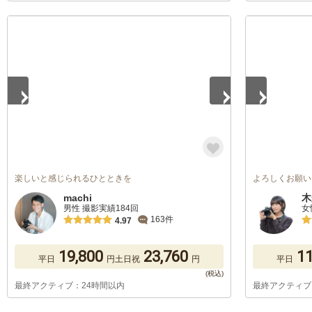
1
/
5
1
/
2
楽しいと感じられるひとときを
よろしくお願い
machi
木
男性 撮影実績184回
女
163件
4.97
19,800
23,760
11
平日
円
土日祝
円
平日
最終アクティブ：24時間以内
最終アクティブ