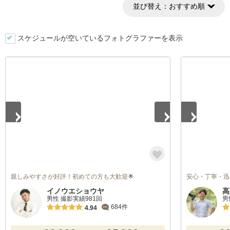
並び替え：
おすすめ順
スケジュールが空いているフォトグラファーを表示
1
/
5
1
/
4
親しみやすさが好評！初めての方も大歓迎🌟
安心・丁寧・迅
イノウエショウヤ
高
男性 撮影実績981回
男
684件
4.94