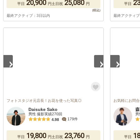
20,900
25,080
23
平日
円
土日祝
円
平日
最終アクティブ：3日以内
最終アクティブ
1
/
5
1
/
5
フォトスタジオ元店長！お花を使った写真◎
お気軽にお問合
Daisuke Sako
森
男性 撮影実績270回
男
179件
4.98
19,800
23,760
18
平日
円
土日祝
円
平日