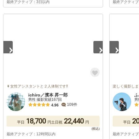
最終アクティブ：3日以内
最終アクティブ
1
/
5
1
/
2
👩‍女性アシスタントと２人体制です‼️
楽しく撮影しま
ichiro／濱本 昇一郎
ふ
男性 撮影実績167回
男
109件
4.96
18,700
22,440
20
平日
円
土日祝
円
平日
最終アクティブ：12時間以内
最終アクティブ