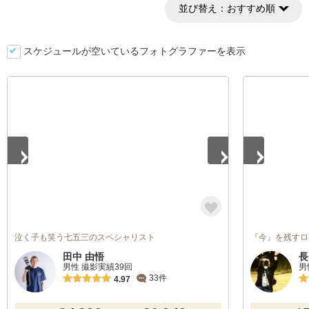
並び替え：
おすすめ順
スケジュールが空いているフォトグラファーを表示
1
/
4
1
/
4
泣く子も笑う七五三のスペシャリスト
『今』を残すロ
田中 由悟
長
男性 撮影実績39回
男
33件
4.97