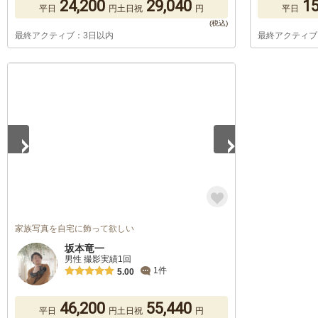
24,200
29,040
15
平日
円
土日祝
円
平日
最終アクティブ：3日以内
最終アクティブ
1
/
5
家族写真を自宅に飾って欲しい
坂本竜一
男性 撮影実績1回
1件
5.00
46,200
55,440
平日
円
土日祝
円