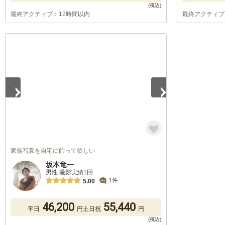
最終アクティブ：12時間以内
最終アクティブ
1
/
5
家族写真を自宅に飾って欲しい
坂本竜一
男性 撮影実績1回
1件
5.00
46,200
55,440
平日
円
土日祝
円