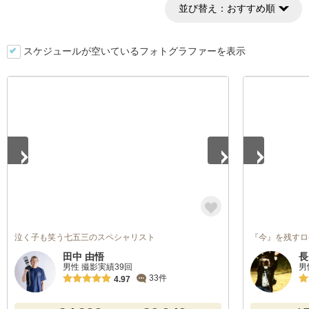
並び替え：
おすすめ順
スケジュールが空いているフォトグラファーを表示
1
/
4
1
/
4
泣く子も笑う七五三のスペシャリスト
『今』を残すロ
田中 由悟
長
男性 撮影実績39回
男
33件
4.97