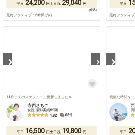
24,200
29,040
15
平日
円
土日祝
円
平日
最終アクティブ：6時間以内
最終アクティブ
1
/
2
1
/
5
11月までのスケジュール更新しました☺️
素敵な時間を一
寺西さちこ
西
女性 撮影実績89回
男
68件
4.82
16,500
19,800
20
平日
円
土日祝
円
平日