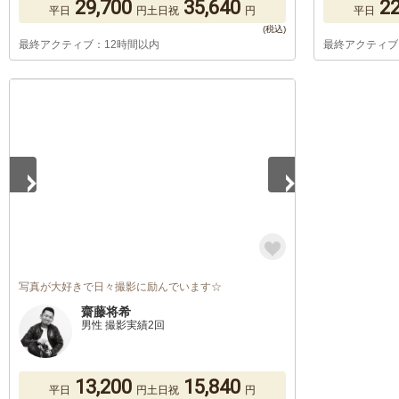
29,700
35,640
22
平日
円
土日祝
円
平日
最終アクティブ：12時間以内
最終アクティブ
1
/
5
写真が大好きで日々撮影に励んでいます☆
齋藤将希
男性 撮影実績2回
13,200
15,840
平日
円
土日祝
円