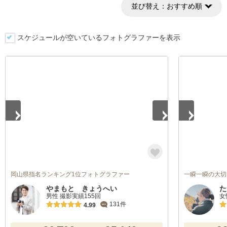
並び替え：
おすすめ順
スケジュールが空いているフォトグラファーを表示
1
/
2
1
/
5
岡山県指名ランキング1位フォトグラファー
一瞬一瞬の大切
やまもと きょうへい
た
男性 撮影実績155回
女
131件
4.99