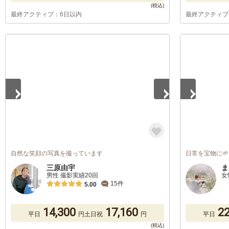
最終アクティブ：6日以内
最終アクティブ
1
/
5
1
/
4
自然な笑顔の写真を撮っています
日常を宝物に🌱
三原由宇
ま
男性 撮影実績20回
女
15件
5.00
14,300
17,160
22
平日
円
土日祝
円
平日