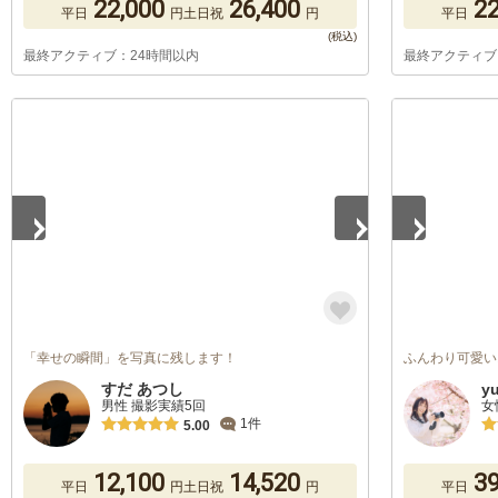
22,000
26,400
22
平日
円
土日祝
円
平日
最終アクティブ：24時間以内
最終アクティブ
1
/
3
1
/
3
「幸せの瞬間」を写真に残します！
ふんわり可愛い
すだ あつし
y
男性 撮影実績5回
女
1件
5.00
12,100
14,520
39
平日
円
土日祝
円
平日