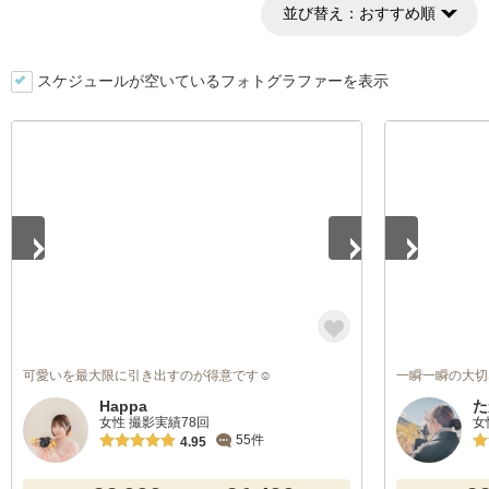
並び替え：
おすすめ順
スケジュールが空いているフォトグラファーを表示
1
/
2
1
/
5
可愛いを最大限に引き出すのが得意です☺️
一瞬一瞬の大切
Happa
た
女性 撮影実績78回
女
55件
4.95