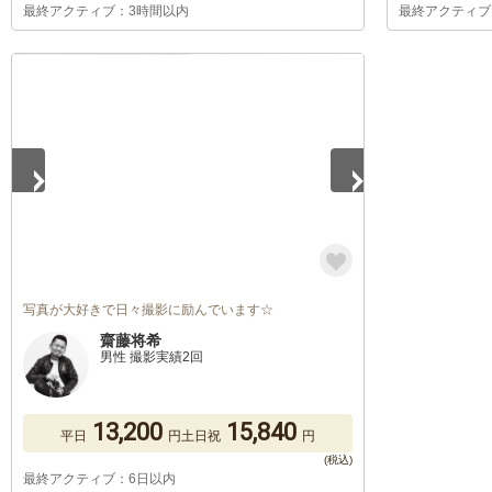
最終アクティブ：3時間以内
最終アクティブ
1
/
5
写真が大好きで日々撮影に励んでいます☆
齋藤将希
男性 撮影実績2回
13,200
15,840
平日
円
土日祝
円
最終アクティブ：6日以内