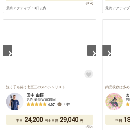
最終アクティブ：3日以内
最終アクティブ
1
/
5
1
/
5
泣く子も笑う七五三のスペシャリスト
納品枚数は多め
田中 由悟
ま
男性 撮影実績39回
男
33件
4.97
24,200
29,040
18
平日
円
土日祝
円
平日