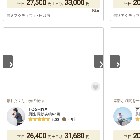
27,500
33,000
20
平日
円
土日祝
円
平日
最終アクティブ：3日以内
最終アクティブ
1
/
4
1
/
5
忘れたくない光の記憶。
素敵な時間を一
TOSHIYA
西
男性 撮影実績42回
男
29件
5.00
26,400
31,680
20
平日
円
土日祝
円
平日