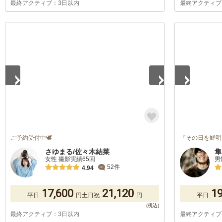
最終アクティブ：3日以内
最終アクティブ
1
/
5
1
/
2
ご予約受付中🕊️
『その日を鮮明
さゆまる/佐々木結菜
隼
女性 撮影実績65回
男
52件
4.94
17,600
21,120
19
平日
円
土日祝
円
平日
最終アクティブ：3日以内
最終アクティブ