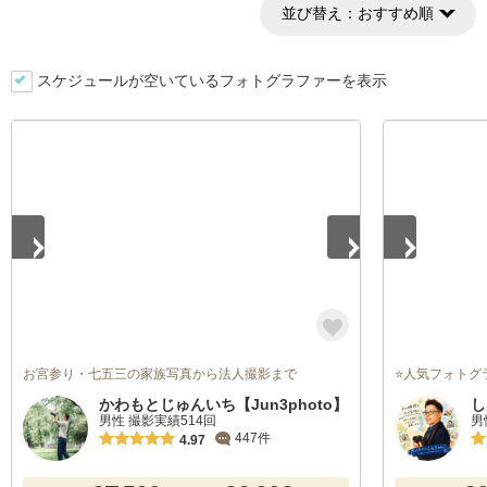
並び替え：
おすすめ順
スケジュールが空いているフォトグラファーを表示
1
/
4
1
/
5
お宮参り・七五三の家族写真から法人撮影まで
⭐人気フォトグ
かわもとじゅんいち【Jun3photo】
し
男性 撮影実績514回
男
447件
4.97