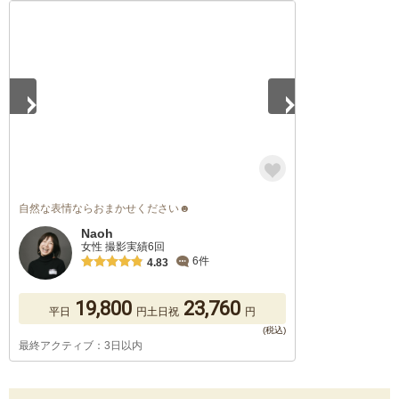
1
/
5
自然な表情ならおまかせください☻
Naoh
女性 撮影実績6回
6件
4.83
19,800
23,760
平日
円
土日祝
円
最終アクティブ：3日以内