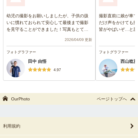
幼児の撮影をお願いしましたが、子供の扱
撮影直前に娘が車で
いに慣れておられて安心して最後まで撮影
だけ声をかけても揺
を見守ることができました！写真もとても
皆がやばいぞ…と思
綺麗で、いい思い出になりました。
かったのですが、寝
2026/04/09 更新
えてくださり必死に
くださいました。
フォトグラファー
フォトグラファー
娘が起きてグズグズ
田中 由悟
西山稔夏
や、カメラマンさん
することなくしっか
4.97
くお願いします』と
た。
事前にお伝えしてい
ーズを指定してくだ
OurPhoto
ページトップへ
ージ通りのお写真が
終始和やかな雰囲気
でとても思い出に残
ありがとうございま
利用規約