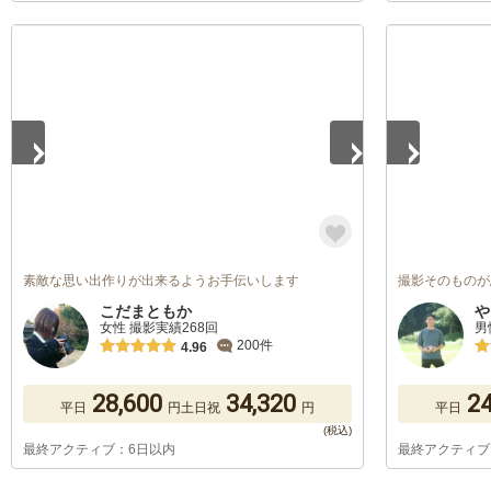
1
/
5
1
/
5
素敵な思い出作りが出来るようお手伝いします
撮影そのものが
こだまともか
や
女性 撮影実績268回
男
200件
4.96
28,600
34,320
24
平日
円
土日祝
円
平日
最終アクティブ：6日以内
最終アクティブ