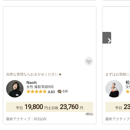
1
/
5
自然な表情ならおまかせください☻
まずはお気軽に
Naoh
松
女性 撮影実績6回
女
6件
4.83
19,800
23,760
23
平日
円
土日祝
円
平日
最終アクティブ：6日以内
最終アクティブ