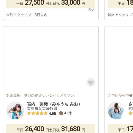
27,500
33,000
18
平日
円
土日祝
円
平日
最終アクティブ：3日以内
最終アクティブ
対応柔軟、笑顔の絶えない女性カメラマン。
ご予約受付中🕊️
宮内 弥緒（みやうち みお）
さ
女性 撮影実績49回
女
41件
4.95
26,400
31,680
17
平日
円
土日祝
円
平日