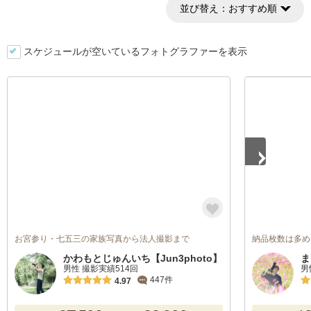
並び替え：
おすすめ順
スケジュールが空いているフォトグラファーを表示
1
/
5
お宮参り・七五三の家族写真から法人撮影まで
納品枚数は多め
かわもとじゅんいち【Jun3photo】
ま
男性 撮影実績514回
男
447件
4.97