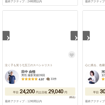
最終アクティブ：24時間以内
最終アクティブ
1
/
5
1
/
5
泣く子も笑う七五三のスペシャリスト
心に残る、色褪
田中 由悟
河
男性 撮影実績39回
女
33件
4.97
24,200
29,040
30
平日
円
土日祝
円
平日
最終アクティブ：12時間以内
最終アクティブ