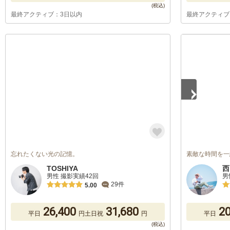
最終アクティブ：3日以内
最終アクティブ
1
/
5
忘れたくない光の記憶。
素敵な時間を一
TOSHIYA
西
男性 撮影実績42回
男
29件
5.00
26,400
31,680
20
平日
円
土日祝
円
平日