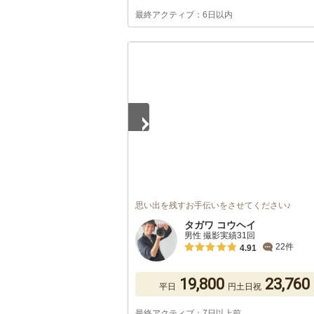
最終アクティブ：6日以内
1
/
5
思い出を残すお手伝いをさせてください♪
タガワ コウヘイ
男性 撮影実績31回
22件
4.91
19,800
23,760
平日
円
土日祝
最終アクティブ：7日以上前