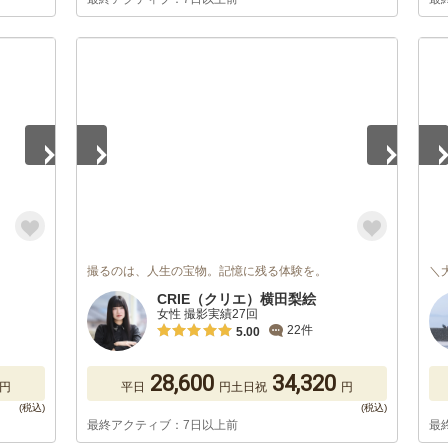
1
/
5
1
/
撮るのは、人生の宝物。記憶に残る体験を。
＼
CRIE（クリエ）横田梨絵
女性 撮影実績27回
22件
5.00
28,600
34,320
円
平日
円
土日祝
円
最終アクティブ：7日以上前
最