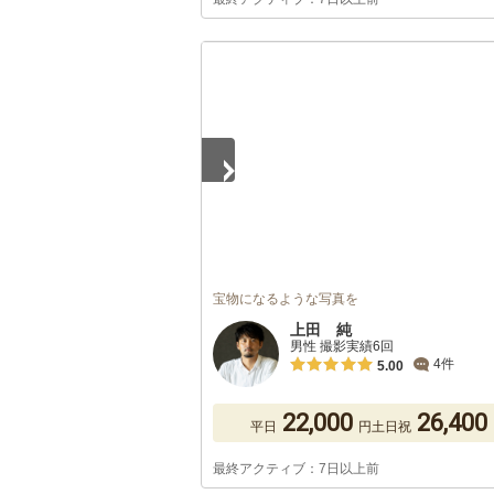
1
/
5
宝物になるような写真を
上田 純
男性 撮影実績6回
4件
5.00
22,000
26,400
平日
円
土日祝
最終アクティブ：7日以上前