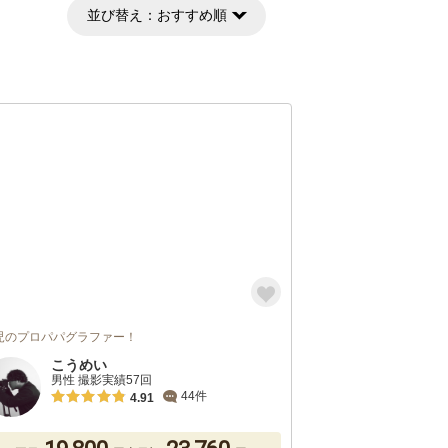
並び替え：
おすすめ順
児のプロパパグラファー！
こうめい
男性 撮影実績57回
44件
4.91