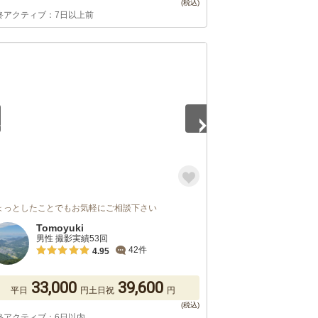
終アクティブ：7日以上前
5
ょっとしたことでもお気軽にご相談下さい
Tomoyuki
男性 撮影実績53回
42件
4.95
33,000
39,600
平日
円
土日祝
円
終アクティブ：6日以内