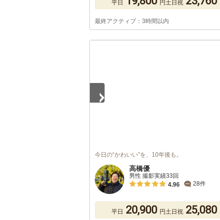
19,800
23,760
平日
円
土日祝
最終アクティブ：3時間以内
1
/
3
今日の“かわいい”を、10年後も。
高橋優
男性 撮影実績33回
28件
4.96
20,900
25,080
平日
円
土日祝