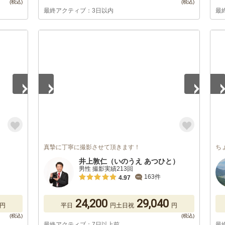
最終アクティブ：3日以内
最
1
/
5
1
/
真摯に丁寧に撮影させて頂きます！
ち
井上敦仁（いのうえ あつひと）
男性 撮影実績213回
163件
4.97
24,200
29,040
円
平日
円
土日祝
円
最終アクティブ：7日以上前
最