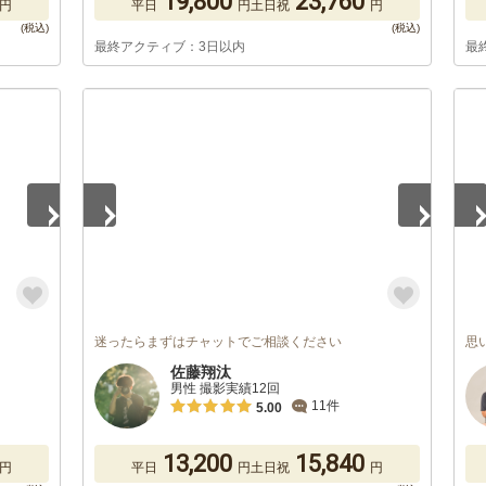
19,800
23,760
円
平日
円
土日祝
円
最終アクティブ：3日以内
最
1
/
5
1
/
迷ったらまずはチャットでご相談ください
思
佐藤翔汰
男性 撮影実績12回
11件
5.00
13,200
15,840
円
平日
円
土日祝
円