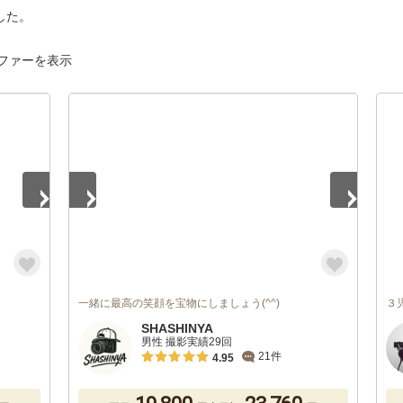
した。
ファーを表示
1
/
5
一緒に最高の笑顔を宝物にしましょう(^^)
３
SHASHINYA
男性 撮影実績29回
21件
4.95