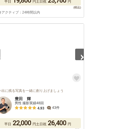
19,800
23,760
平日
円
土日祝
円
終アクティブ：24時間以内
4
い出に残る写真を一緒に創り上げましょう
豊田 輝
男性 撮影実績48回
43件
4.93
22,000
26,400
平日
円
土日祝
円