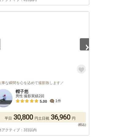
5
大事な瞬間を心を込めて撮影致します／
帽子悠
男性 撮影実績2回
1件
5.00
30,800
36,960
平日
円
土日祝
円
終アクティブ：3日以内