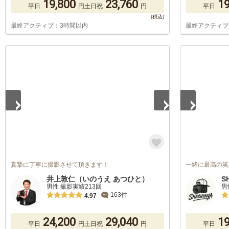
19,800
23,760
19
平日
円
土日祝
円
平日
最終アクティブ：3時間以内
最終アクティブ
1
/
5
1
/
5
真摯に丁寧に撮影させて頂きます！
一緒に最高の笑
井上敦仁（いのうえ あつひと）
S
男性 撮影実績213回
男
163件
4.97
24,200
29,040
19
平日
円
土日祝
円
平日