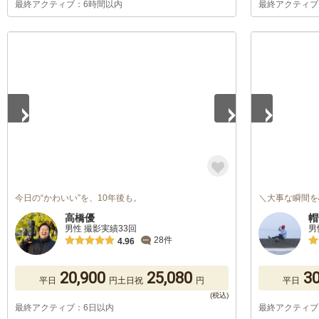
最終アクティブ：6時間以内
最終アクティブ
1
/
5
1
/
5
今日の“かわいい”を、10年後も。
＼大事な瞬間を
高橋優
帽
男性 撮影実績33回
男
28件
4.96
20,900
25,080
30
平日
円
土日祝
円
平日
最終アクティブ：6日以内
最終アクティブ