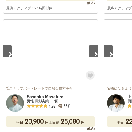
最終アクティブ：24時間以内
最終アクティブ
1
/
5
1
/
5
𓅿スナップポートレートで自然な貴方を𓄃
宝物になるよう
Sasaoka Masahiro
上
男性 撮影実績117回
男
88件
4.97
20,900
25,080
22
平日
円
土日祝
円
平日