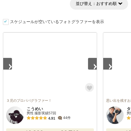
並び替え：
おすすめ順
スケジュールが空いているフォトグラファーを表示
1
/
3
1
/
5
３児のプロパパグラファー！
思い出を残すお
こうめい
タ
男性 撮影実績57回
男
44件
4.91