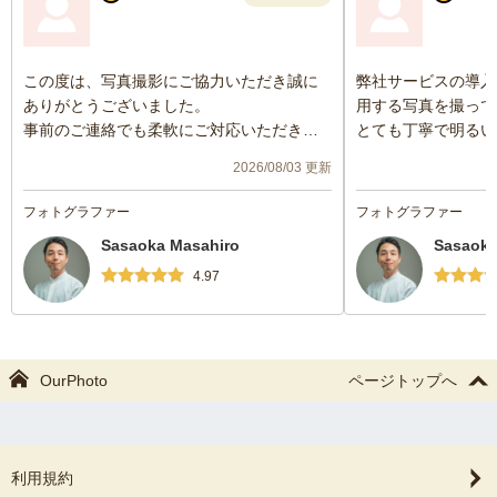
この度は、写真撮影にご協力いただき誠に
弊社サービスの導入
ありがとうございました。
用する写真を撮って
事前のご連絡でも柔軟にご対応いただき、
とても丁寧で明るい
安心できました。
り、おかげさまで和
2026/08/03 更新
明るく綺麗なお写真をどうもありがとうご
客様と撮影すること
ざいました。
仕上がった写真もと
フォトグラファー
フォトグラファー
しています。
Sasaoka Masahiro
Sasaoka
この度はありがとう
4.97
OurPhoto
ページトップへ
利用規約