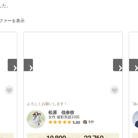
した。
ファーを表示
1
/
3
1
/
よろしくお願いします！
”
松原 佳奈枝
女性 撮影実績10回
9件
5.00