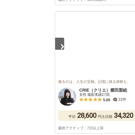
1
/
2
撮るのは、人生の宝物。記憶に残る体験を。
CRIE（クリエ）横田梨絵
女性 撮影実績27回
22件
5.00
28,600
34,320
平日
円
土日祝
最終アクティブ：7日以上前