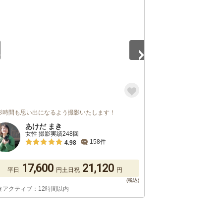
5
影時間も思い出になるよう撮影いたします！
あけだ まき
女性 撮影実績248回
158件
4.98
17,600
21,120
平日
円
土日祝
円
終アクティブ：12時間以内