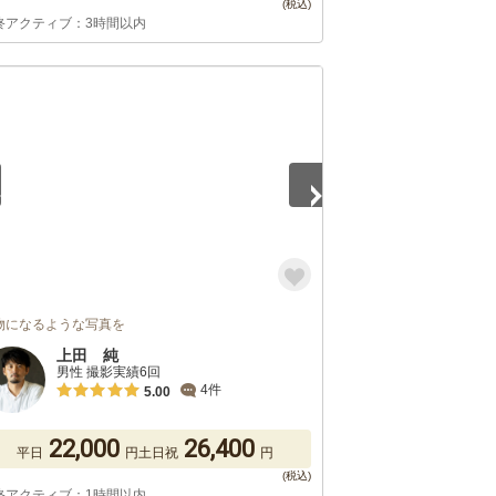
終アクティブ：3時間以内
4
物になるような写真を
上田 純
男性 撮影実績6回
4件
5.00
22,000
26,400
平日
円
土日祝
円
終アクティブ：1時間以内