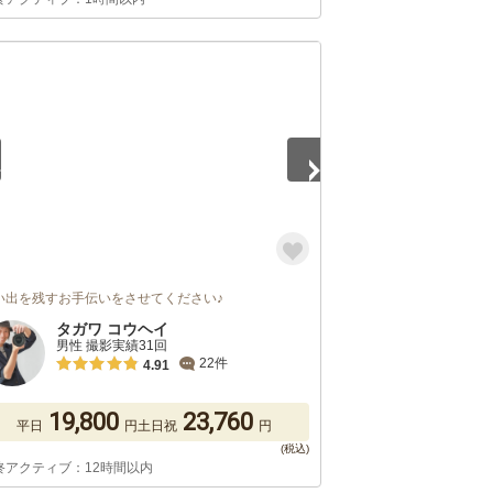
5
い出を残すお手伝いをさせてください♪
タガワ コウヘイ
男性 撮影実績31回
22件
4.91
19,800
23,760
平日
円
土日祝
円
終アクティブ：12時間以内