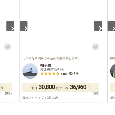
1
/
5
1
/
＼大事な瞬間を心を込めて撮影致します／
撮
帽子悠
男性 撮影実績2回
1件
5.00
30,800
36,960
円
平日
円
土日祝
円
最終アクティブ：3日以内
最