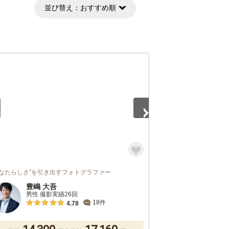
並び替え：
おすすめ順
3
あなたらしさ”を引き出すフォトグラファー
豊嶋 大吾
男性 撮影実績26回
18件
4.78