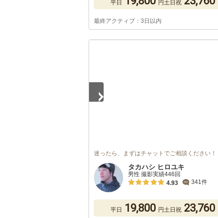
19,800
23,760
平日
円
土日祝
最終アクティブ：3日以内
1
/
3
迷ったら、まずはチャットでご相談ください！
タカハシ ヒロユキ
男性 撮影実績446回
341件
4.93
19,800
23,760
平日
円
土日祝