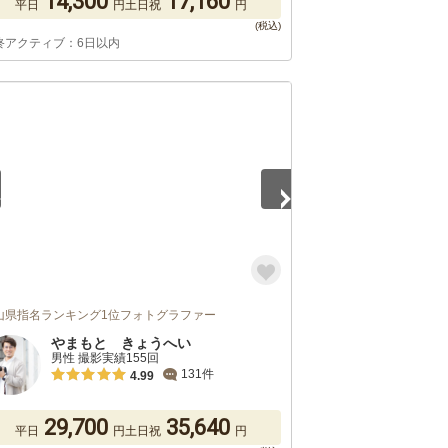
14,300
17,160
平日
円
土日祝
円
終アクティブ：6日以内
2
山県指名ランキング1位フォトグラファー
やまもと きょうへい
男性 撮影実績155回
131件
4.99
29,700
35,640
平日
円
土日祝
円