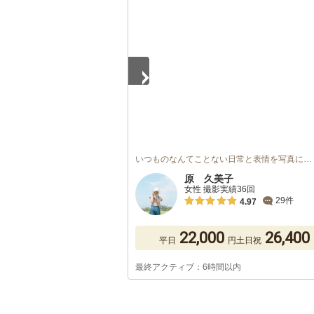
1
/
5
いつものなんてことない日常と表情を写真に…
原 久美子
女性 撮影実績36回
29件
4.97
22,000
26,400
平日
円
土日祝
最終アクティブ：6時間以内