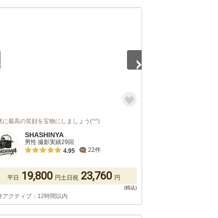
5
緒に最高の笑顔を宝物にしましょう(^^)
SHASHINYA
男性 撮影実績29回
22件
4.95
19,800
23,760
平日
円
土日祝
円
終アクティブ：12時間以内