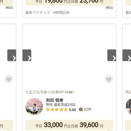
19,800
23,760
円
平日
円
土日祝
円
最終アクティブ：6時間以内
最
1
/
3
1
/
七五三/お宮参り/企業HP etc📸✨
岡
和田 萌希
男性 撮影実績24回
22件
5.00
33,000
39,600
円
平日
円
土日祝
円