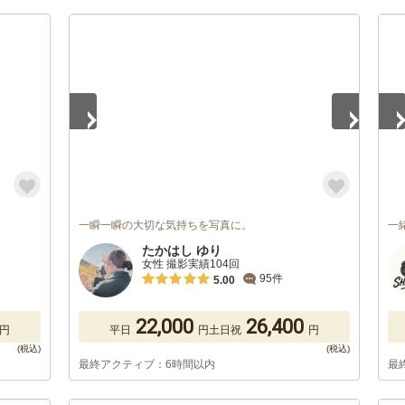
1
/
5
1
/
一瞬一瞬の大切な気持ちを写真に。
一
たかはし ゆり
女性 撮影実績104回
95件
5.00
22,000
26,400
円
平日
円
土日祝
円
最終アクティブ：6時間以内
最