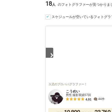
18
人
のフォトグラファーが見つかりま
スケジュールが空いているフォトグラ
1
/
5
３児のプロパパグラファー！
こうめい
男性 撮影実績57回
44件
4.91