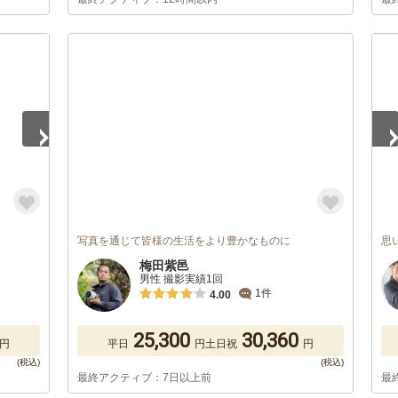
1
/
写真を通じて皆様の生活をより豊かなものに
思
梅田紫邑
男性 撮影実績1回
1件
4.00
25,300
30,360
円
平日
円
土日祝
円
最終アクティブ：7日以上前
最