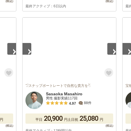
最終アクティブ：6日以内
最
1
/
5
1
/
𓅿スナップポートレートで自然な貴方を𓄃
宝
Sasaoka Masahiro
男性 撮影実績117回
88件
4.97
20,900
25,080
円
平日
円
土日祝
円
最終アクティブ：12時間以内
最