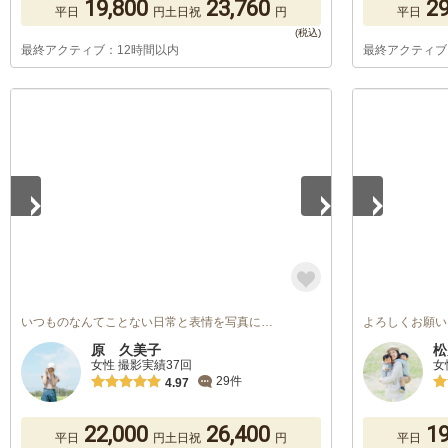
19,800
23,760
29
平日
円
土日祝
円
平日
最終アクティブ：12時間以内
最終アクティブ
1
/
2
1
/
5
いつものなんてことない日常と表情を写真に…
よろしくお願い
原 久美子
松
女性 撮影実績37回
女
29件
4.97
22,000
26,400
19
平日
円
土日祝
円
平日