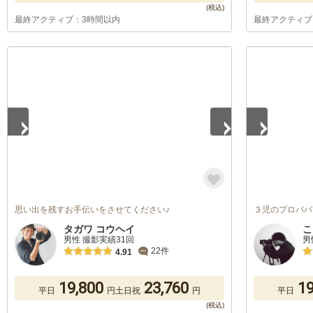
最終アクティブ：3時間以内
最終アクティブ
1
/
5
1
/
5
思い出を残すお手伝いをさせてください♪
３児のプロパパ
タガワ コウヘイ
こ
男性 撮影実績31回
男
22件
4.91
19,800
23,760
19
平日
円
土日祝
円
平日