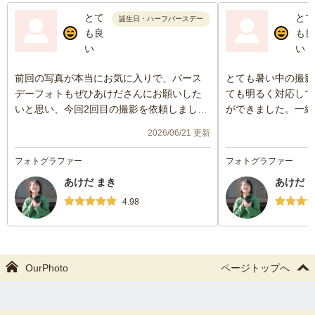
とて
とて
誕生日・ハーフバースデー
も良
も良
い
い
前回の写真が本当にお気に入りで、バース
とても暑い中の撮影
デーフォトもぜひあけださんにお願いした
ても明るく対応して
いと思い、今回2回目の撮影を依頼しまし
ができました。一緒
た。
ら希望の写真も撮ら
2026/06/21 更新
ばかりでどれも選び
明るい雰囲気での撮影で、リラックスして
族で写真を残せる事
フォトグラファー
フォトグラファー
過ごせるので、家族みんなの自然な表情を
また機会があればぜ
あけだ まき
あけだ 
引き出してくださりました！また、撮影場
最後まで丁寧に対応
所に悩んでいましたが、相談させていただ
ました！
4.98
くと、とっても素敵な場所を提案してくだ
さり、嬉しかったです！
出来上がりの写真にも大満足です♪
OurPhoto
ページトップへ
また子どもの成長の節目にお願いしたいで
す。
ありがとうございました！