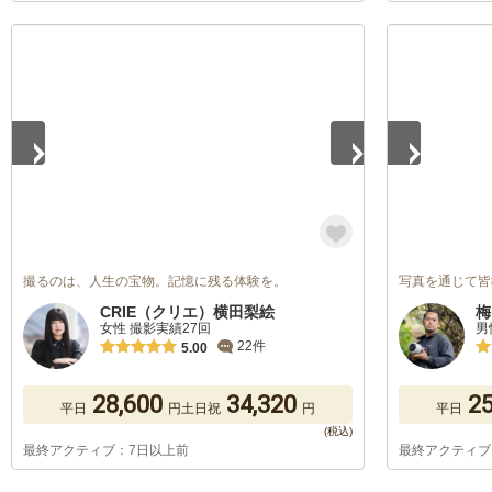
1
/
5
1
/
5
撮るのは、人生の宝物。記憶に残る体験を。
写真を通じて皆
CRIE（クリエ）横田梨絵
梅
女性 撮影実績27回
男
22件
5.00
28,600
34,320
25
平日
円
土日祝
円
平日
最終アクティブ：7日以上前
最終アクティブ