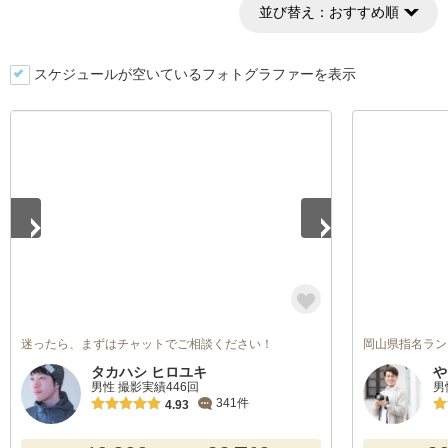
並び替え：
おすすめ順
スケジュールが空いているフォトグラファーを表示
1
/
3
迷ったら、まずはチャットでご相談ください！
岡山県指名ラン
タカハシ ヒロユキ
や
男性 撮影実績446回
男
341件
4.93