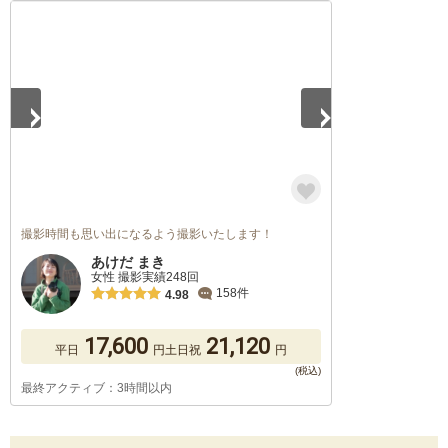
1
/
5
撮影時間も思い出になるよう撮影いたします！
あけだ まき
女性 撮影実績248回
158件
4.98
17,600
21,120
平日
円
土日祝
円
最終アクティブ：3時間以内