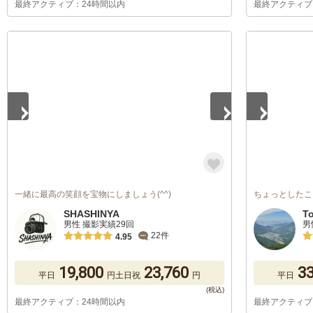
最終アクティブ：24時間以内
最終アクティブ
1
/
5
1
/
5
一緒に最高の笑顔を宝物にしましょう(^^)
ちょっとしたこ
SHASHINYA
T
男性 撮影実績29回
男
22件
4.95
19,800
23,760
33
平日
円
土日祝
円
平日
最終アクティブ：24時間以内
最終アクティブ