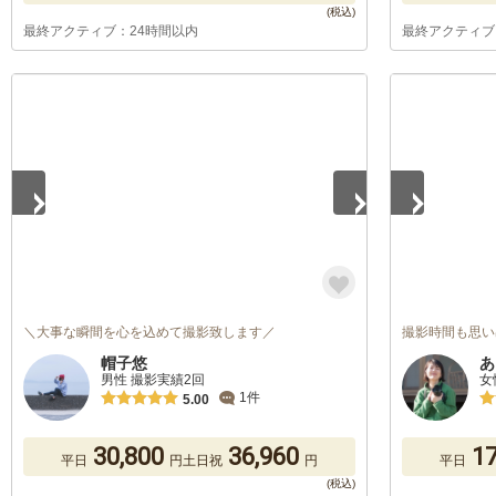
最終アクティブ：24時間以内
最終アクティブ
1
/
5
1
/
5
＼大事な瞬間を心を込めて撮影致します／
撮影時間も思い
帽子悠
あ
男性 撮影実績2回
女
1件
5.00
30,800
36,960
17
平日
円
土日祝
円
平日