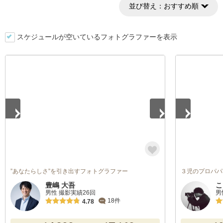
並び替え：
おすすめ順
スケジュールが空いているフォトグラファーを表示
1
/
5
1
/
5
”あなたらしさ”を引き出すフォトグラファー
３児のプロパパ
豊嶋 大吾
こ
男性 撮影実績26回
男
18件
4.78