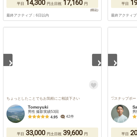
14,300
17,160
19
平日
円
土日祝
円
平日
最終アクティブ：6日以内
最終アクティブ
1
/
5
1
/
5
ちょっとしたことでもお気軽にご相談下さい
𓅿スナップポー
Tomoyuki
S
男性 撮影実績53回
男
42件
4.95
33,000
39,600
20
平日
円
土日祝
円
平日