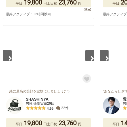
19,800
23,760
20
平日
円
土日祝
円
平日
最終アクティブ：12時間以内
最終アクティブ
1
/
5
1
/
5
一緒に最高の笑顔を宝物にしましょう(^^)
”あなたらしさ
SHASHINYA
豊
男性 撮影実績29回
男
22件
4.95
19,800
23,760
14
平日
円
土日祝
円
平日