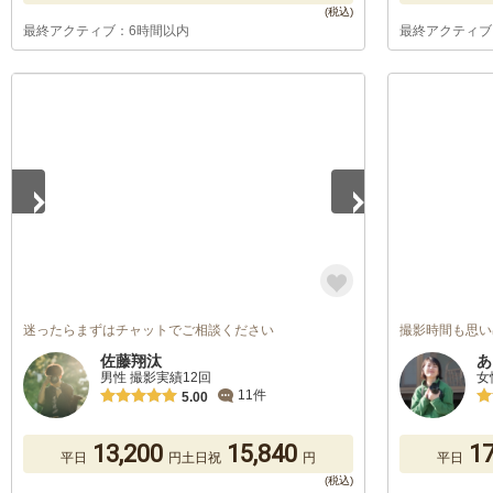
最終アクティブ：6時間以内
最終アクティブ
1
/
5
迷ったらまずはチャットでご相談ください
撮影時間も思い
佐藤翔汰
あ
男性 撮影実績12回
女
11件
5.00
13,200
15,840
17
平日
円
土日祝
円
平日