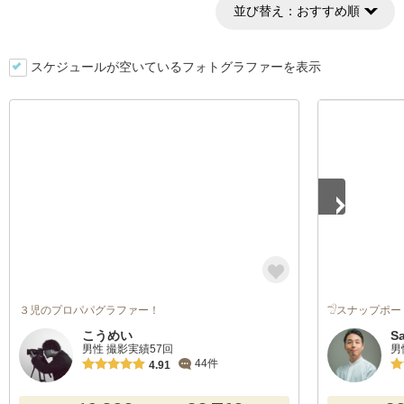
並び替え：
おすすめ順
スケジュールが空いているフォトグラファーを表示
1
/
5
３児のプロパパグラファー！
𓅿スナップポー
こうめい
S
男性 撮影実績57回
男
44件
4.91