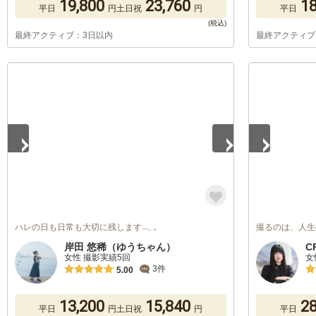
19,800
23,760
18
平日
円
土日祝
円
平日
最終アクティブ：3日以内
最終アクティブ
1
/
5
1
/
5
ハレの日も日常も大切に残します‪𓂃 𓈒
撮るのは、人生
岸田 悠稀（ゆうちゃん）
C
女性 撮影実績5回
女
3件
5.00
13,200
15,840
28
平日
円
土日祝
円
平日