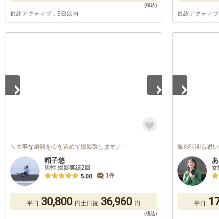
最終アクティブ：3日以内
最終アクティブ
1
/
5
1
/
5
＼大事な瞬間を心を込めて撮影致します／
撮影時間も思い
帽子悠
あ
男性 撮影実績2回
女
1件
5.00
30,800
36,960
17
平日
円
土日祝
円
平日