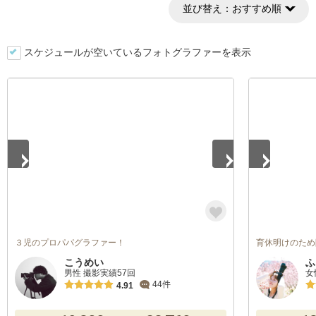
並び替え：
おすすめ順
スケジュールが空いているフォトグラファーを表示
1
/
5
1
/
5
３児のプロパパグラファー！
育休明けのため
こうめい
ふ
男性 撮影実績57回
女
44件
4.91