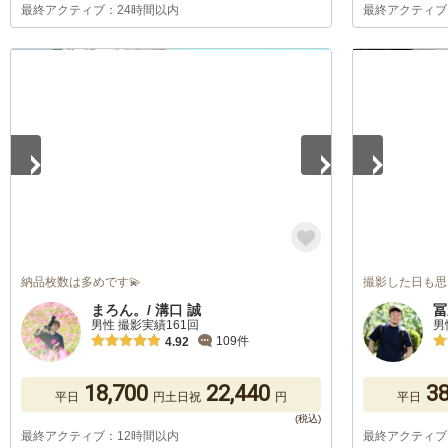
最終アクティブ：24時間以内
最終アクティブ
1
/
5
1
/
5
納品枚数は多めです💫
撮影した日も思
まろん。/ 溝口 誠
冨
男性 撮影実績161回
男
109件
4.92
18,700
22,440
38
平日
円
土日祝
円
平日
最終アクティブ：12時間以内
最終アクティブ