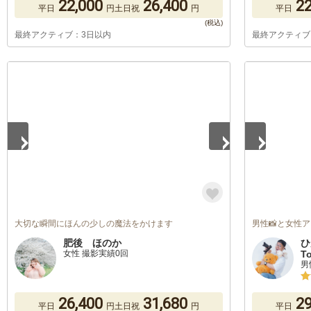
22,000
26,400
22
平日
円
土日祝
円
平日
最終アクティブ：3日以内
最終アクティブ
1
/
5
1
/
3
大切な瞬間にほんの少しの魔法をかけます
男性📸と女性
肥後 ほのか
ひ
女性 撮影実績0回
T
男
26,400
31,680
29
平日
円
土日祝
円
平日