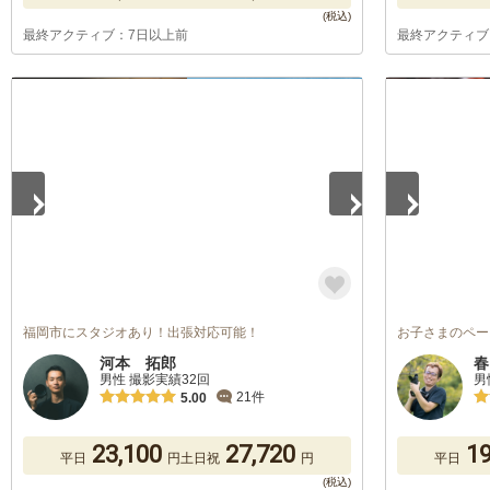
最終アクティブ：7日以上前
最終アクティブ
1
/
5
1
/
5
福岡市にスタジオあり！出張対応可能！
お子さまのペー
河本 拓郎
春
男性 撮影実績32回
男
21件
5.00
23,100
27,720
19
平日
円
土日祝
円
平日