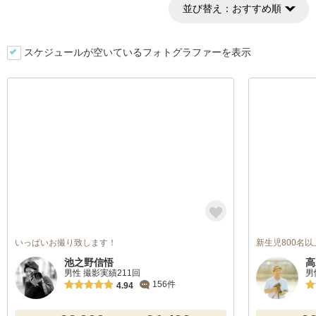
並び替え：
おすすめ順
スケジュールが空いているフォトグラファーを表示
いっぱいお撮り致します！
新生児800名
池之野信悟
高
男性 撮影実績211回
男
156件
4.94