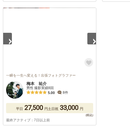
1
/
5
一瞬を一生へ変える！出張フォトグラファー
梅本 祐介
男性 撮影実績8回
8件
5.00
27,500
33,000
平日
円
土日祝
円
最終アクティブ：7日以上前