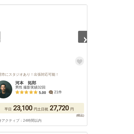
5
岡市にスタジオあり！出張対応可能！
河本 拓郎
男性 撮影実績32回
21件
5.00
23,100
27,720
平日
円
土日祝
円
終アクティブ：24時間以内