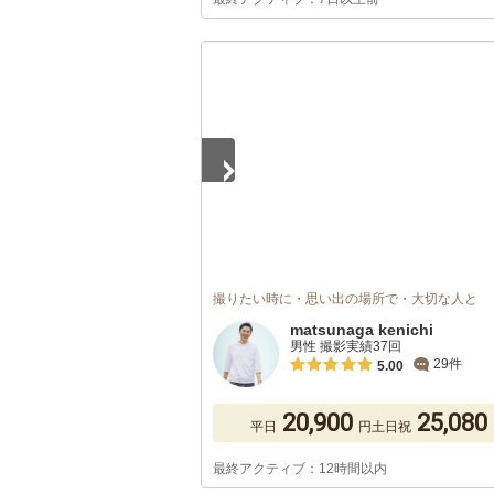
1
/
5
撮りたい時に・思い出の場所で・大切な人と
matsunaga kenichi
男性 撮影実績37回
29件
5.00
20,900
25,080
平日
円
土日祝
最終アクティブ：12時間以内