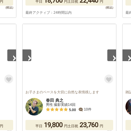
18,700
22,440
円
平日
円
土日祝
円
最終アクティブ：24時間以内
最
1
/
2
1
/
お子さまのペースを大切に自然な表情残します
雑
春田 典之
男性 撮影実績14回
10件
5.00
19,800
23,760
円
平日
円
土日祝
円