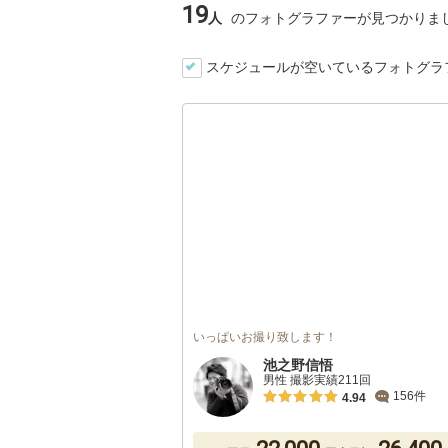
19
人
のフォトグラファーが見つかりま
スケジュールが空いているフォトグラ
いっぱいお撮り致します！
池之野信悟
男性 撮影実績211回
156件
4.94