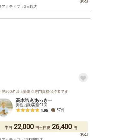
終アクティブ：3日以内
生児800名以上撮影◎専門資格保持者です
高木皓史/あっきー
男性 撮影実績91回
57件
4.95
22,000
26,400
平日
円
土日祝
円
終アクティブ：12時間以内