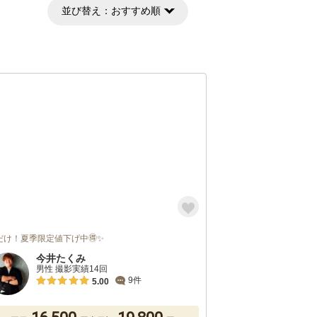
並び替え：
おすすめ順
だけ！夏季限定値下げ中🉐✨
今井たくみ
男性 撮影実績14回
9件
5.00