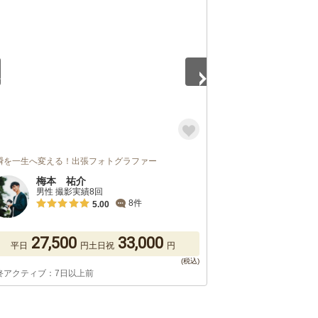
3
瞬を一生へ変える！出張フォトグラファー
梅本 祐介
男性 撮影実績8回
8件
5.00
27,500
33,000
平日
円
土日祝
円
終アクティブ：7日以上前