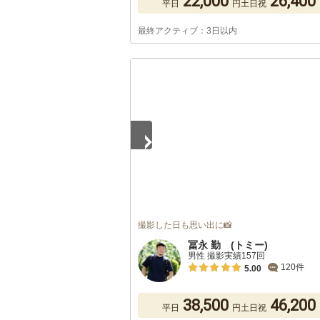
22,000
26,400
平日
円
土日祝
最終アクティブ：3日以内
1
/
5
撮影した日も思い出に📸
冨永 勤 (トミー)
男性 撮影実績157回
120件
5.00
38,500
46,200
平日
円
土日祝