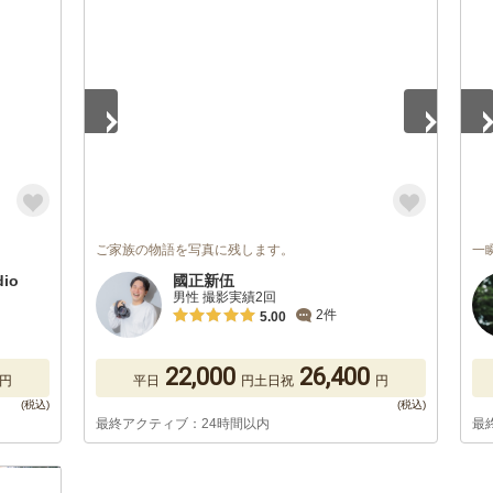
1
/
5
1
/
ご家族の物語を写真に残します。
一
io
國正新伍
男性 撮影実績2回
2件
5.00
22,000
26,400
円
平日
円
土日祝
円
最終アクティブ：24時間以内
最