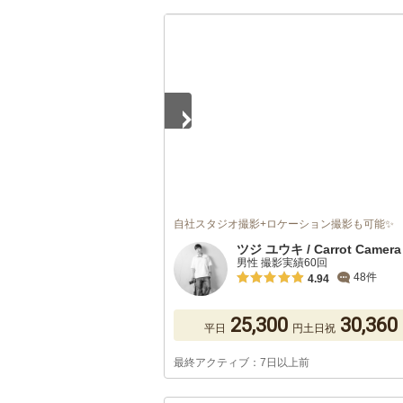
1
/
3
自社スタジオ撮影+ロケーション撮影も可能✨
ツジ ユウキ / Carrot Camera
男性 撮影実績60回
48件
4.94
25,300
30,360
平日
円
土日祝
最終アクティブ：7日以上前