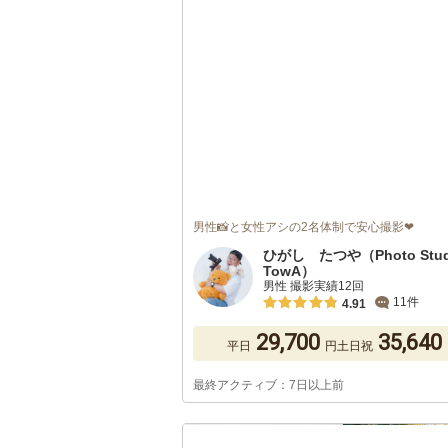
男性📸と女性アシの2名体制で安心撮影❤
ひがし たつや（Photo Stud
TowA）
男性 撮影実績12回
11件
4.91
29,700
35,640
平日
円
土日祝
最終アクティブ：7日以上前
1
/
5