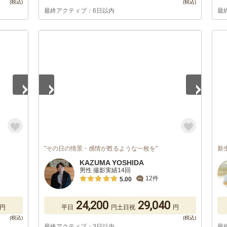
最終アクティブ：6日以内
最
1
/
3
"その日の情景・感情が甦るような一枚を"
新
KAZUMA YOSHIDA
男性 撮影実績14回
12件
5.00
24,200
29,040
円
平日
円
土日祝
円
最終アクティブ：3日以内
最