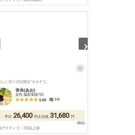
3
おしい日々の記憶を”カタチ”に
杏央(あお)
女性 撮影実績7回
6件
5.00
26,400
31,680
平日
円
土日祝
円
終アクティブ：7日以上前