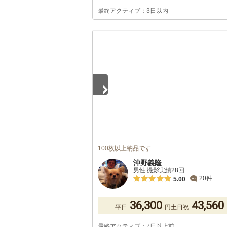
最終アクティブ：3日以内
1
/
3
100枚以上納品です
沖野義隆
男性 撮影実績28回
20件
5.00
36,300
43,560
平日
円
土日祝
最終アクティブ：7日以上前