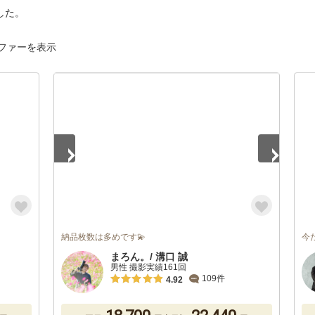
した。
ファーを表示
1
/
5
納品枚数は多めです💫
今
まろん。/ 溝口 誠
男性 撮影実績161回
109件
4.92