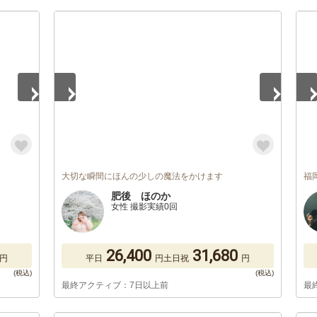
1
/
2
1
/
大切な瞬間にほんの少しの魔法をかけます
福
肥後 ほのか
女性 撮影実績0回
26,400
31,680
円
平日
円
土日祝
円
最終アクティブ：7日以上前
最