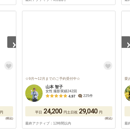
1
/
☆9月〜12月までのご予約受付中☆
愛
山本 智子
女性 撮影実績242回
225件
4.97
24,200
29,040
円
平日
円
土日祝
円
最終アクティブ：12時間以内
最