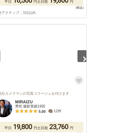
16,500
19,800
平日
円
土日祝
円
終アクティブ：3日以内
5
誌社カメラマンの写真コラージュを付けます
MIRAIZU
男性 撮影実績19回
12件
5.00
19,800
23,760
平日
円
土日祝
円