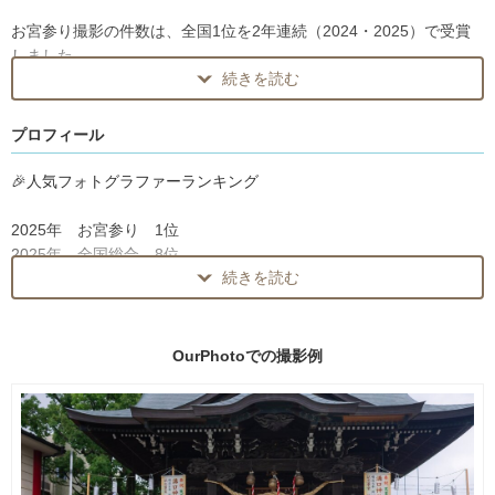
お宮参り撮影の件数は、全国1位を2年連続（2024・2025）で受賞
しました。
続きを読む
年間250件超・累計1000件超の撮影経験を生かして、赤ちゃんの体
調や、産着の着崩れに配慮した「安心・安全」な撮影を最優先して
います。
プロフィール
東京・神奈川のフォトスポットや神社に精通。
🎉人気フォトグラファーランキング
初めての行事で不安なパパ・ママに寄り添い、ご家族のハレの日を
鮮やかな写真に残します。
2025年 お宮参り 1位
衣装（産着）の貸し出し・着付け相談からポージング提案まで全て
2025年 全国総合 8位
お任せください。
続きを読む
2025年 お気に入り登録数 10位
https://our-photo.co/award/ranking2025
【入園卒園・入学卒業、1位を受賞】
OurPhotoでの
撮影例
OurPhoto Award 2021
🎉OurPhoto Award 2023
「その他」部門で、満開の桜で撮影したランドセルフォトが、1位に
「お宮参り・お食い初め・百日祝い」部門 1位に選ばれました
選ばれました。
https://our-photo.co/award/photo2023
https://our-photo.co/award/photo2021