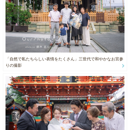
🎊OurPhoto Award 2022
3児のパパフォトグラファーの視点から、お子様の緊張を解き、ラン
「お宮参り・お食い初め・百日祝い」部門 1位に選ばれました
ドセルや制服姿の「今」しかない輝きを最高の一枚に残します。
https://our-photo.co/award/photo2022
都内の桜スポットや開花時期に合わせたロケーション提案、通学路
㊗️OurPhoto Award 2021
での自然な日常風景から家族全員の集合写真まで幅広く対応。
「その他」部門 1位に選ばれました
https://our-photo.co/award/photo2021
【着物が美しく映えるポーズと透明感】
※3年連続、受賞できて嬉しいです！
「自然で私たちらしい表情をたくさん」三世代で和やかなお宮参
卒業袴・成人式の撮影において、着物姿を最も美しく見せるポージ
りの撮影
ングと、光を活かした透明感ある描写に定評があります。
🎈メディア実績
インタビュー撮影「堀口茉純が紐解くSDGｓ」
大学キャンパスや思い出の場所でのロケーション提案に精通。
https://coki.jp/sustainable/sdgs/31859/
お一人様からグループ撮影まで幅広く対応。累計1000件超の経験か
ら、一生に一度の門出を「モデルのような仕上がり」で残します。
CDジャケット撮影「朝な夕な（雛田悠那）」
最高のアワード実績を持つプロにお任せください。
https://amzn.to/49rANq3
河合塾マナビス「合格体験談」
【カップル・ウエディング】
https://www.manavis.com/result/gokaku.html