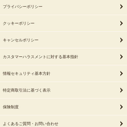
町田市在住で、両神社とも大好きな撮影スポットです
プライバシーポリシー
お近くで撮影をご検討のお客様は、ぜひお声がけ下さい
クッキーポリシー
🎈お子さんの写真嫌いが心配
⛩️乃木神社での撮影はお受けしていません
「人見知り」をしてしまうお子さんも多いですね。
キャンセルポリシー
⛩️鶴岡八幡宮での撮影はお受けしていません
⛩️小野神社（多摩市）での撮影はお受けしていません
お子さんの「生き生きとした表情」を撮影するために、パパとママ
にお願いしたいことがあります。
カスタマーハラスメントに対する基本指針
🎈現地集合＆現地解散
撮影当日は（基本的には）
まず最初に、パパとママが積極的に被写体になって、
情報セキュリティ基本方針
現地で集合 → 撮影 → 現地で解散
「写真を撮られるのって楽しい‼️」
という姿をお子さんに見せてあげてください。
公園など広い場所や
特定商取引法に基づく表示
人が多い神社などでは
正反対に、NGなのは・・・
「お待ち合わせ場所」をご指定ください。
「大人は写さないで、子どもだけ撮って下さい」
と言ってしまうことです。
保険制度
🚃撮影エリア
お子さんは、ご両親の言葉をよく聞いています。
よくあるご質問・お問い合わせ
大人が嫌がる（撮られる）ことは、お子さんもやりたがりません。