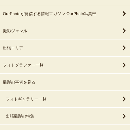
東京都・神奈川県が基本エリアです。
それ以外の地域で希望される方は、お問い合わせください。
撮影当日は、パパ・ママだけでなく、
OurPhotoが発信する情報マガジン OurPhoto写真部
（祖父母など）その場にいる他のみなさんにご協力いただけると嬉
なるべく電車で移動することを心がけています。
しいです。
撮影候補地が、駅から徒歩１０分以上かかる場所は、お引き受けで
撮影ジャンル
きない場合があります。
もちろん、わたしも全力で頑張ります！
撮影場所が２か所で、車移動される場合は、同乗させていただける
出張エリア
と喜びます。
🎈ご祈祷と撮影のタイミング
フォトグラファー一覧
ご祈祷の前に撮影すべきか・・・
⏰13:30～ ハンパな時間帯の予約がしたい
それともご祈祷後が良いのか・・・
撮影の事例を見る
OurPhotoのシステムで、15分・30分といった、ハンパな撮影開始
わたしとしては、ご祈祷前の撮影をお勧めしています。
時間が設定できません。
フォトギャラリー一覧
理由としては（おもに七五三撮影の場合）お子さんのご機嫌が良い
13:00～ もしくは 14:00～ 近くの時間帯でご予約ください。
からです。
出張撮影の特集
実際の撮影は、13:30～など臨機応変に対応できます。
七五三では、慣れない着物を着せられ、歩きにくい履物など、スト
レスがいっぱい。