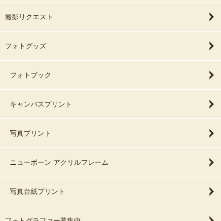
・歯を白くする
撮影リクエスト
・目を大きくする
写真を通して「幸せな時間」を提供するのが、私の使命です。
・小顔にする
・腕を細くする・・・など
プロカメラマンの覚悟と、
フォトグッズ
アマチュアカメラマンの好奇心を持ち続け、
撮影技術のさらなる向上に努めます。
☂️撮影予定日が雨予報💦
フォトブック
前日の夕方までに、天気予報をみて延期のご相談をさせていただき
💮資格
キャンバスプリント
ます。
宅地建物取引士
SAJ スキー1級
延期の候補日が予定で埋まっている場合は、（残念ですが）キャン
写真プリント
セルさせていただくことになります。
💮撮影経歴
少々の雨の場合、決行することもできます。
・約２０年前より写真撮影を始める
ニューボーン アクリルフレーム
・地方コンテスト・カメラ雑誌入賞経験
写真台紙プリント
🙇‍♂️撮影許可
ロケーション撮影（公園、神社仏閣等）は、撮影許可を取る必要が
📷撮影機材
ある場合が多々あります。
・Canon EOS R6mk2（ボディ）
フォトグラファー募集中