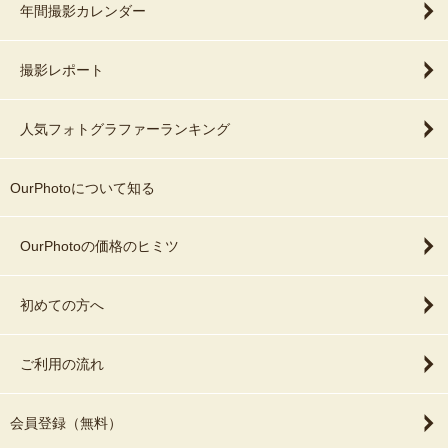
くわえて、お子さんの集中力は長続きしません。
年間撮影カレンダー
🎈予約の仕方
着替えて、神社に着いたら
撮影レポート
サッと撮り始めて、遊んでいるうちに終わるのが最高です。
チャットだけでは、ご予約が完結しません。
このページを下のほうにスクロールして・・・
ほかに優先すべき理由があれば別ですが、
人気フォトグラファーランキング
悩んでいるならば「先に撮る」ことをご検討ください。
「スケジュール」から、撮影希望の日時を選んで、ご予約くださ
い。
OurPhotoについて知る
🎈写真のきっかけ
父の一眼レフを借りて「当時、付き合っていた彼女」を撮ったの
🙇‍♂️画像の修正できません💦
OurPhotoの価格のヒミツ
が、写真を始めたキッカケです。
撮影したすべてのデータを補正しています。
その写真を見返すと、技術的に拙く、恥ずかしいのですが📸
初めての方へ
調整しているのは、色味・明るさ・傾き、など・・・。
「もっと近寄りたいのに、なかなか近づけない」当時の二人の距離
感が、よくあらわれています。
下記のようなレタッチはできません
ご利用の流れ
※やったことがありません💦
🎉その時の彼女と結婚し、いまに至ります。
・髪を整える
会員登録（無料）
💖幸い、三人の娘に恵まれ。
・服のシワをとる
娘たちとの幸せな時間を、多くの写真に残してきました。