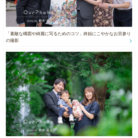
カップル撮影・ウエディング前撮り・後撮りも得意です。
一生に一度の撮影体験で、美しく映える写真を一緒につくりましょ
📸インスタグラム📸
う！
@suzuki.sagamihara
https://www.instagram.com/suzuki.sagamihara/
「素敵な構図や綺麗に写るためのコツ」終始にこやかなお宮参り
【ご自宅でスタジオ撮影】
OurPhotoのギャラリー以外の写真もご覧いただけます。
の撮影
※撮影したいイメージに合っているか、ご確認ください
お食い初め・百日祝い・誕生日・ハーフバースデー・家族（ファミ
リー）フォトなど・・・
ご自宅に写真スタジオで使用する照明器具（ストロボ）を持ち込ん
🖋レビュー・コメント嬉しいです😆
だ撮影も可能です。
撮影後にレビューを書いてくださるお客様、本当にありがとうござ
お気軽にご相談ください。
います🙇‍♂️💦
レビュー・掲載許可は、フォトグラファーの財産です‼️
オマケや特典などは、ご用意できませんが、いただいたレビュー
🖋納期までの日数
は、何度もなんども読み返しています。
この場をお借りして、感謝を申し上げます。
撮影から納品までは、長くても一週間
最短では、撮影当日の納品も可能です
🎈納品枚数について