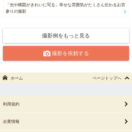
お急ぎのお客様は、あらかじめご相談ください。
「光や構図がきれいに写る」幸せな雰囲気がたくさん伝わるお宮
基本納品 30枚
参りの撮影
追加納品 70枚ほど（無料です）
⛩️寒川神社での撮影について
神奈川県高座郡寒川町「寒川神社」での撮影には、神社の撮影許可
だいたい、100枚前後を納品しています。
が必要です。
撮影例をもっと見る
目つぶりを怖れて、なるべく多めにシャッターを切っています。
寒川神社に限っては、わたしが許可申請します。
（ふだん300～500枚）
撮影を依頼する
お任せください。
結果的に、ほとんど同じカットが連続するので・・・
取捨選択して納品しています。
🎈鬼子母神での撮影について
ホーム
ページトップへ
鬼子母神は、事前に「法明寺」さんへ撮影許可が必要です。
🎈納品方法
わたしが撮影許可の申請をしますので・・・
ご祈祷の予約が取れたら、（チャットに）お知らせください。
納品データの受け渡しは、当サイトで行います。
利用規約
※ご祈祷のご予約をしないと撮影許可が下りない仕組みです
私が、写真データをアップロードするので・・・
お客さまに、ダウンロードしていただきます。
企業情報
⛩️町田市「菅原神社」「町田天満宮」の撮影について
ダウンロード期限は90日（約３か月）だったと思います。