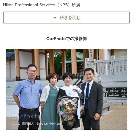
フォトグラファーの 森月 勝大（もりつき しょうだい）です。
Nikon Professional Services（NPS）所属
これまで関西の神社を中心に、七五三・お宮参りの出張撮影を多数
続きを読む
テレビ番組『幸せ！ボンビーガール』写真素材採用実績あり。
担当してきました。
七五三・お宮参りを中心に、関西の神社で出張撮影を行っていま
す。
OurPhotoでの
撮影例
主な撮影神社：
・西宮神社（西宮えびす）
「当日は、ついてくるだけ。」
・生田神社（神戸）
初めてのお宮参りや七五三では、
・湊川神社（神戸）
「どこで撮影したらいいのか分からない」
・中山寺（宝塚）
「子どもが疲れないか心配」
「祖父母も一緒なので段取りが不安」
七五三当日は、
そんなご家族も多くいらっしゃいます。
「どこで撮影したら綺麗に残るのか」
「子どもが疲れない進め方は？」
「家族写真の並び方は？」
撮影当日は、
など、不安になることも多いと思います。
・おすすめの撮影順
・ご家族の立ち位置
撮影当日は私が、
・移動のタイミング
・おすすめの撮影順番
・ご祈祷との流れ