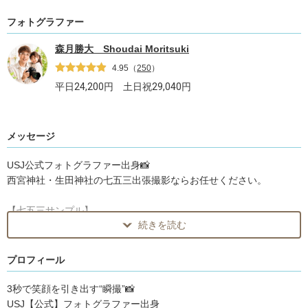
フォトグラファー
森月勝大 Shoudai Moritsuki
4.95
（
250
）
平日
24,200
円 土日祝
29,040
円
メッセージ
USJ公式フォトグラファー出身📸
西宮神社・生田神社の七五三出張撮影ならお任せください。
【七五三サンプル】
続きを読む
https://youtube.com/shorts/Wb3stKokdvI?feature=share
当日は、ご家族はお子さまと一緒に楽しむだけで大丈夫です。
プロフィール
3秒で笑顔を引き出す“瞬撮”📸
はじめまして。
USJ【公式】フォトグラファー出身