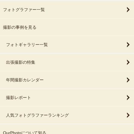
・参加人数
フォトグラファー一覧
「西宮神社でも撮影できますか？」
「生田神社でおすすめの時間帯は？」
など、ご相談だけでも大歓迎です。
撮影の事例を見る
フォトギャラリー一覧
撮影への想いや、七五三・お宮参りで大切にしていることをブログ
にも掲載しております。
出張撮影の特集
https://ameblo.jp/ccremon007/entry-12973505505.html
年間撮影カレンダー
生田神社お宮参り
https://youtube.com/shorts/z-U7natsgw4?feature=share
撮影レポート
《キャンセル料：ご依頼者都合の場合》
人気フォトグラファーランキング
撮影日の前日：撮影料金の50％
撮影日の当日：撮影料金の100％
OurPhotoについて知る