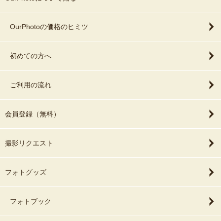
皆さまの大切な一日を、心を込めて撮影いたします。
森月 勝大
OurPhotoの価格のヒミツ
Shoudai Moritsuki
初めての方へ
ご利用の流れ
会員登録（無料）
撮影リクエスト
フォトグッズ
フォトブック