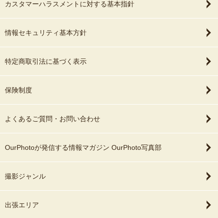
カスタマーハラスメントに対する基本指針
Nikon Professional Services（NPS）会員として、機材管理・データ
管理も徹底しております。
情報セキュリティ基本方針
━━━━━━━━━━
【撮影動画】
特定商取引法に基づく表示
中山寺でのお宮参り撮影の雰囲気はこちらからご覧いただけます。
https://youtu.be/Yr88hwekxB4
━━━━━━━━━━
保険制度
【ご予約前のお願い】
他サイトでもご予約を承っております。
よくあるご質問・お問い合わせ
カレンダーが○の場合でも調整が必要な場合がありますので、ご予約
前に一度メッセージをいただけますと幸いです。
OurPhotoが発信する情報マガジン OurPhoto写真部
【事前相談フォーマット】
・お名前（苗字のみ可）
撮影ジャンル
・七五三（3歳・5歳・7歳）
・お子さまの年齢
・撮影希望日
出張エリア
・撮影予定神社