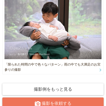
・中山寺
その子らしい瞬間を大切に撮影しています。
など、関西各地で撮影しております。
USJ公式フォトグラファーとして培った経験を活かし、
神社ごとの特徴や混雑状況、光の入り方を考え、
お子さまの緊張をほぐしながら自然な表情を引き出します。
その日一番美しく残せる場所をご提案いたします。
━━━━━━━━━━
【撮影へのこだわり】
【西宮神社・生田神社での撮影経験】
・ご祈祷前の撮影を基本にご案内
西宮神社、生田神社は七五三シーズンになると多くのご家族で賑わ
・自然な表情＋記念写真らしい一枚の両方を撮影
います。
・全データ丁寧に色補正
・当日納品
「限られた時間の中で色々なパターン」雨の中でも大満足のお宮
その中でも、
参りの撮影
・神社らしい背景
・光が綺麗に入る場所
ご予約前にメッセージをいただけるとスムーズです。
・家族写真に適した場所
他サイトでもご予約を承っているため、カレンダーが「○」の場合で
・混雑を避けた流れ
も調整が必要な場合があります。
撮影例をもっと見る
を考えながら、その日の状況に合わせて撮影いたします。
撮影を依頼する
湊川神社での七五三撮影、
神社選びやおすすめの時間帯など、