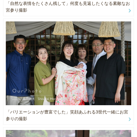
・ご家族の立ち位置
まで、その日の状況に合わせてご案内いたします。
「自然な表情をたくさん残して」何度も見返したくなる素敵なお
・自然な表情を引き出す声掛け
ご家族は、お子さまとの大切な時間を楽しんでいただくだけで大丈
宮参り撮影
・混雑を避けた撮影場所
夫です。
・お子さまの休憩タイミング
まで状況に合わせてご案内いたします。
私が一番大切にしているのは、
お子さまのペースです。
ご家族の皆さまは、大切な七五三の時間を楽しんでください。
無理に笑わせたり、急かしたりすることはありません。
━━━━━━━━━━
お話をしながら自然な表情を引き出し、
その子らしい笑顔や仕草を大切に撮影しています。
人見知りのお子さまもご安心ください。
【七五三撮影で大切にしていること】
「最初は緊張していたのに、最後は笑顔になっていました」
そんなお声を多くいただいております。
七五三は「写真撮影の日」ではなく、
お子さまの成長を家族で喜ぶ大切な一日です。
無理に笑顔を作るのではなく、
【撮影神社】
・西宮神社
「バリエーションが豊富でした」笑顔あふれる3世代一緒にお宮
歩く姿
・生田神社
参りの撮影
家族を見る表情
・湊川神社
少し照れた笑顔
・廣田神社
自然な仕草
・芦屋神社