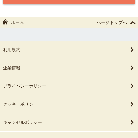
中山寺でのお宮参り撮影も対応しております。
ご相談だけでもお気軽にお問い合わせください。
※中山寺は平日・戌の日がおすすめです。
━━━━━━━━━━
ホーム
ページトップへ
【七五三撮影】
【全データ丁寧に色補正】
https://youtube.com/shorts/Wb3stKokdvI?feature=share
撮影後のお写真は、一枚一枚確認し色補正を行います。
利用規約
納品枚数が100枚を下回ったことは、この10年間一度もありませ
【お宮参り撮影動画】
ん。
https://youtube.com/shorts/oQi1Xn2gHCA
ご家族やご親族の皆さまと、当日の思い出をすぐに楽しんでいただ
企業情報
けます。
【撮影風景】
━━━━━━━━━━
下記URLを開いてご覧ください。
https://youtu.be/FhJuZOxZkiU
プライバシーポリシー
【撮影へのこだわり】
クッキーポリシー
七五三では、お子さまの疲れや着崩れを考え、
🌿 森月 勝大（Shoudai Moritsuki）
基本的にはご祈祷前の撮影
をおすすめしております。
キャンセルポリシー
もちろん当日の状況やご希望に合わせて柔軟に対応いたします。