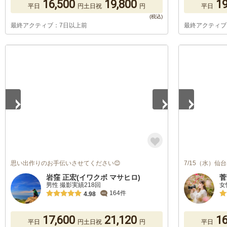
16,500
19,800
19
平日
円
土日祝
円
平日
最終アクティブ：7日以上前
最終アクティブ
1
/
5
1
/
5
思い出作りのお手伝いさせてください😊
7/15（水）
岩窪 正宏(イワクボ マサヒロ)
菅
男性 撮影実績218回
女
164件
4.98
17,600
21,120
16
平日
円
土日祝
円
平日