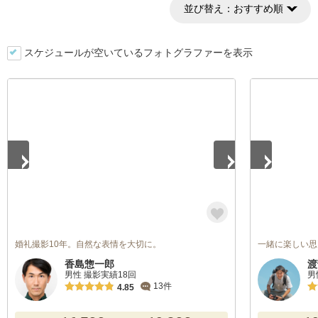
並び替え：
おすすめ順
スケジュールが空いているフォトグラファーを表示
1
/
5
1
/
5
婚礼撮影10年。自然な表情を大切に。
一緒に楽しい思
香島惣一郎
渡
男性 撮影実績18回
男
13件
4.85