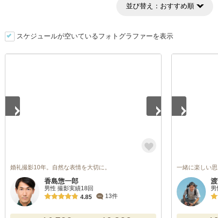
並び替え：
おすすめ順
スケジュールが空いているフォトグラファーを表示
1
/
5
1
/
5
婚礼撮影10年。自然な表情を大切に。
一緒に楽しい思
香島惣一郎
渡
男性 撮影実績18回
男
13件
4.85