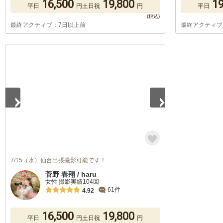
16,500
19,800
19
平日
円
土日祝
円
平日
最終アクティブ：7日以上前
最終アクティブ
1
/
5
7/15（水）仙台出張撮影可能です！
菅野 春翔 / haru
女性 撮影実績104回
61件
4.92
16,500
19,800
平日
円
土日祝
円