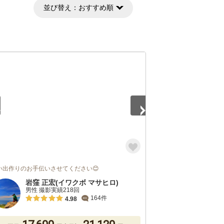
並び替え：
おすすめ順
5
い出作りのお手伝いさせてください😊
岩窪 正宏(イワクボ マサヒロ)
男性 撮影実績218回
164件
4.98