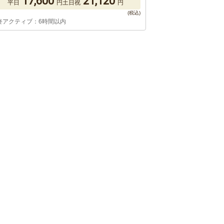
17,600
21,120
平日
円
土日祝
円
終アクティブ：6時間以内