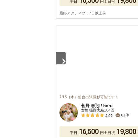
16,500
19,800
平日
円
土日祝
最終アクティブ：7日以上前
1
/
5
7/15（水）仙台出張撮影可能です！
菅野 春翔 / haru
女性 撮影実績104回
61件
4.92
16,500
19,800
平日
円
土日祝