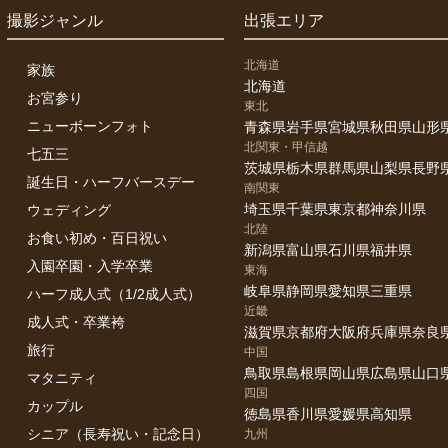
撮影ジャンル
出張エリア
北海道
家族
北海道
お宮参り
東北
ニューボーンフォト
青森県
岩手県
宮城県
秋田県
山形
北関東・甲信越
七五三
茨城県
栃木県
群馬県
山梨県
長野
誕生日・ハーフバースデー
南関東
埼玉県
千葉県
東京都
神奈川県
ウェディング
北陸
お食い初め・百日祝い
新潟県
富山県
石川県
福井県
入園卒園・入学卒業
東海
岐阜県
静岡県
愛知県
三重県
ハーフ成人式（1/2成人式）
近畿
成人式・卒業袴
滋賀県
京都府
大阪府
兵庫県
奈良
旅行
中国
鳥取県
島根県
岡山県
広島県
山口
マタニティ
四国
カップル
徳島県
香川県
愛媛県
高知県
シニア（長寿祝い・記念日）
九州