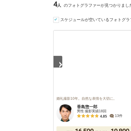
4
人
のフォトグラファーが見つかりまし
スケジュールが空いているフォトグラ
1
/
5
婚礼撮影10年。自然な表情を大切に。
香島惣一郎
男性 撮影実績18回
13件
4.85