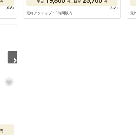
19,800
23,760
円
平日
円
土日祝
円
最終アクティブ：3時間以内
最
円