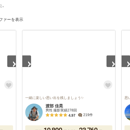
た。
ファーを表示
1
/
5
1
/
一緒に楽しい思い出を残しましょう✨
思
渡部 佳晃
男性 撮影実績278回
219件
4.97