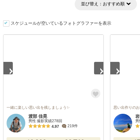
並び替え：
おすすめ順
スケジュールが空いているフォトグラファーを表示
1
/
3
1
/
5
一緒に楽しい思い出を残しましょう✨
思い出作りのお
渡部 佳晃
岩
男性 撮影実績278回
男
219件
4.97