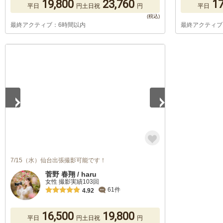
19,800
23,760
17
平日
円
土日祝
円
平日
最終アクティブ：6時間以内
最終アクティブ
1
/
5
7/15（水）仙台出張撮影可能です！
菅野 春翔 / haru
女性 撮影実績103回
61件
4.92
16,500
19,800
平日
円
土日祝
円