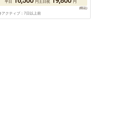
16,500
19,800
平日
円
土日祝
円
終アクティブ：7日以上前