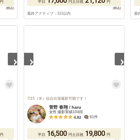
17,600
21,120
円
平日
円
土日祝
円
最終アクティブ：3日以内
最
1
/
5
7/15（水）仙台出張撮影可能です！
菅野 春翔 / haru
女性 撮影実績104回
61件
4.92
16,500
19,800
円
平日
円
土日祝
円