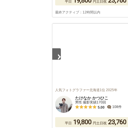
19,800
23,760
平日
円
土日祝
最終アクティブ：12時間以内
1
/
5
人気フォトグラファー北海道1位 2025年
たけなか かつひこ
男性 撮影実績170回
108件
5.00
19,800
23,760
平日
円
土日祝