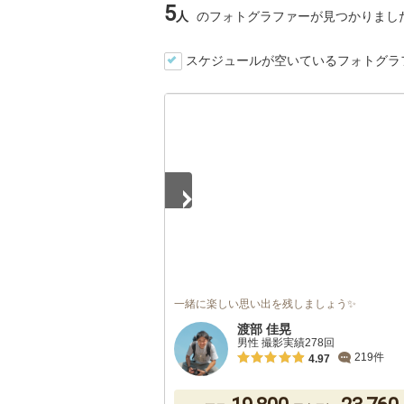
5
人
のフォトグラファーが見つかりまし
スケジュールが空いているフォトグラ
1
/
3
一緒に楽しい思い出を残しましょう✨
渡部 佳晃
男性 撮影実績278回
219件
4.97