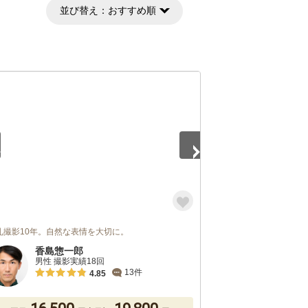
並び替え：
おすすめ順
3
礼撮影10年。自然な表情を大切に。
香島惣一郎
男性 撮影実績18回
13件
4.85