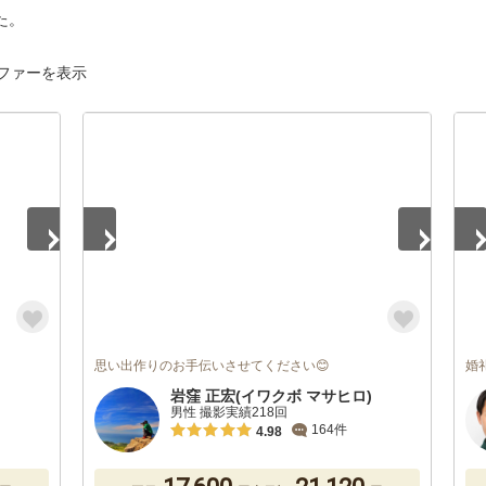
た。
ファーを表示
1
/
5
1
/
思い出作りのお手伝いさせてください😊
婚
岩窪 正宏(イワクボ マサヒロ)
男性 撮影実績218回
164件
4.98