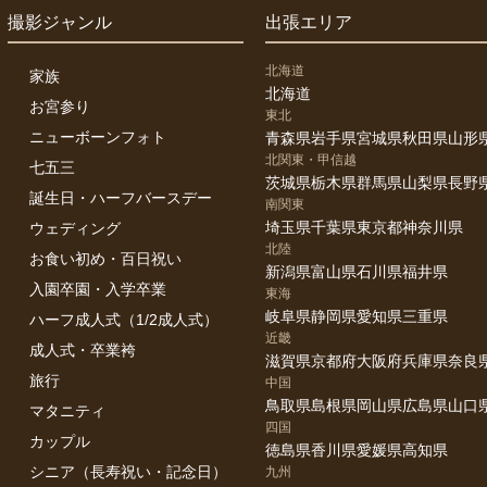
撮影ジャンル
出張エリア
北海道
家族
北海道
お宮参り
東北
ニューボーンフォト
青森県
岩手県
宮城県
秋田県
山形
北関東・甲信越
七五三
茨城県
栃木県
群馬県
山梨県
長野
誕生日・ハーフバースデー
南関東
埼玉県
千葉県
東京都
神奈川県
ウェディング
北陸
お食い初め・百日祝い
新潟県
富山県
石川県
福井県
入園卒園・入学卒業
東海
岐阜県
静岡県
愛知県
三重県
ハーフ成人式（1/2成人式）
近畿
成人式・卒業袴
滋賀県
京都府
大阪府
兵庫県
奈良
旅行
中国
鳥取県
島根県
岡山県
広島県
山口
マタニティ
四国
カップル
徳島県
香川県
愛媛県
高知県
シニア（長寿祝い・記念日）
九州