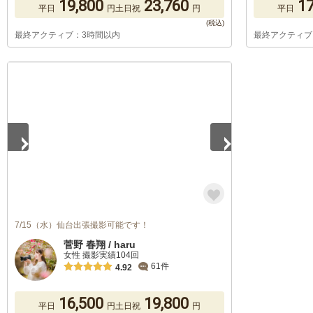
19,800
23,760
17
平日
円
土日祝
円
平日
最終アクティブ：3時間以内
最終アクティブ
1
/
5
7/15（水）仙台出張撮影可能です！
菅野 春翔 / haru
女性 撮影実績104回
61件
4.92
16,500
19,800
平日
円
土日祝
円