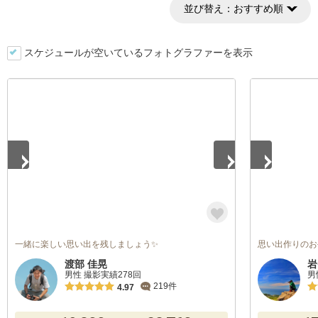
並び替え：
おすすめ順
スケジュールが空いているフォトグラファーを表示
1
/
3
1
/
5
一緒に楽しい思い出を残しましょう✨
思い出作りのお
渡部 佳晃
岩
男性 撮影実績278回
男
219件
4.97