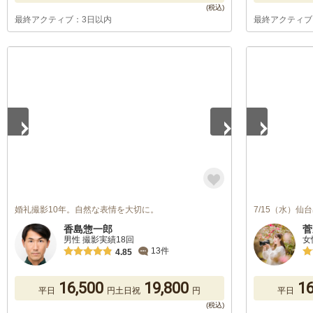
最終アクティブ：3日以内
最終アクティブ
1
/
5
1
/
5
婚礼撮影10年。自然な表情を大切に。
7/15（水）
香島惣一郎
菅
男性 撮影実績18回
女
13件
4.85
16,500
19,800
16
平日
円
土日祝
円
平日