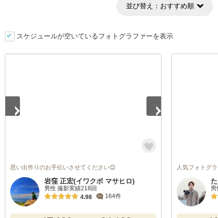
並び替え：
おすすめ順
スケジュールが空いているフォトグラファーを表示
1
/
4
思い出作りのお手伝いさせてください😊
人気フォトグラフ
岩窪 正宏(イワクボ マサヒロ)
た
男性 撮影実績218回
男
164件
4.98