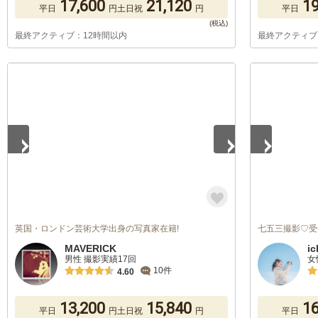
17,600
21,120
19
平日
円
土日祝
円
平日
最終アクティブ：12時間以内
最終アクティブ
1
/
5
1
/
5
英国・ロンドン芸術大学出身の写真家在籍!
七五三撮影♡受
MAVERICK
i
男性 撮影実績17回
女
10件
4.60
13,200
15,840
16
平日
円
土日祝
円
平日